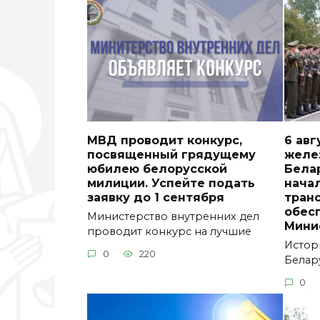
МВД проводит конкурс,
6 авг
посвященный грядущему
желе
юбилею белорусской
Бела
милиции. Успейте подать
нача
заявку до 1 сентября
тран
обес
Министерство внутренних дел
Мини
проводит конкурс на лучшие
Истор
0
220
Белару
0