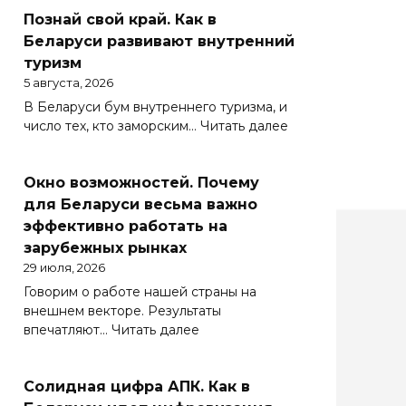
Познай свой край. Как в
Беларуси развивают внутренний
туризм
5 августа, 2026
В Беларуси бум внутреннего туризма, и
:
число тех, кто заморским…
Читать далее
Познай
свой
Окно возможностей. Почему
край.
Как
для Беларуси весьма важно
в
эффективно работать на
Беларуси
зарубежных рынках
развивают
29 июля, 2026
внутренний
Говорим о работе нашей страны на
туризм
внешнем векторе. Результаты
:
впечатляют…
Читать далее
Окно
возможностей.
Солидная цифра АПК. Как в
Почему
для