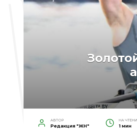
Золото
АВТОР
НА ЧТЕН
Редакция "ЖН"
1 мин