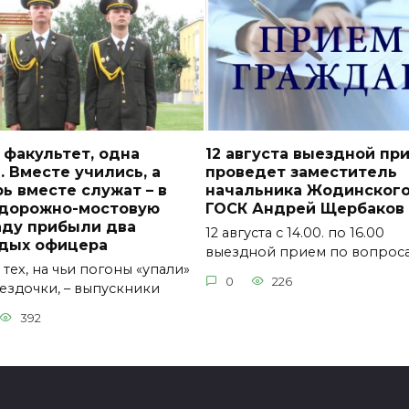
 факультет, одна
12 августа выездной пр
. Вместе учились, а
проведет заместитель
ь вместе служат – в
начальника Жодинског
 дорожно-мостовую
ГОСК Андрей Щербаков
аду прибыли два
12 августа с 14.00. по 16.00
дых офицера
выездной прием по вопрос
тех, на чьи погоны «упали»
0
226
ездочки, – выпускники
392