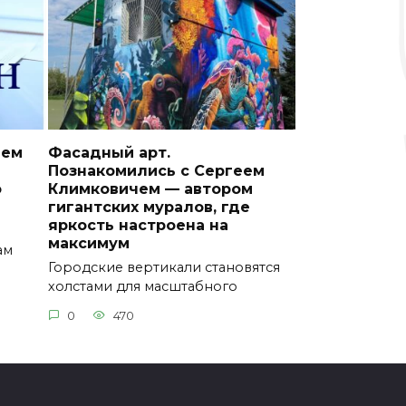
ием
Фасадный арт.
Познакомились с Сергеем
о
Климковичем — автором
гигантских муралов, где
яркость настроена на
максимум
ам
Городские вертикали становятся
холстами для масштабного
0
470