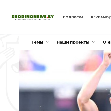
Перейти
к
содержанию
ПОДПИСКА
РЕКЛАМО
Темы
Наши проекты
О н