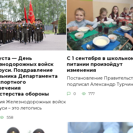
уста — День
С 1 сентября в школьно
знодорожных войск
питании произойдут
руси. Поздравление
изменения
льника Департамента
Постановление Правительст
спортного
подписал Александр Турчин
печения
стерства обороны
0
777
ия Железнодорожных войск
си – это летопись
558