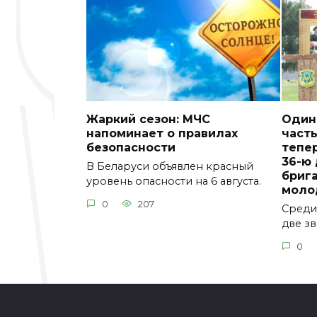
Жаркий сезон: МЧС
Один
напоминает о правилах
часть
безопасности
тепер
36-ю
В Беларуси объявлен красный
бриг
уровень опасности на 6 августа.
моло
0
207
Среди 
две зв
0