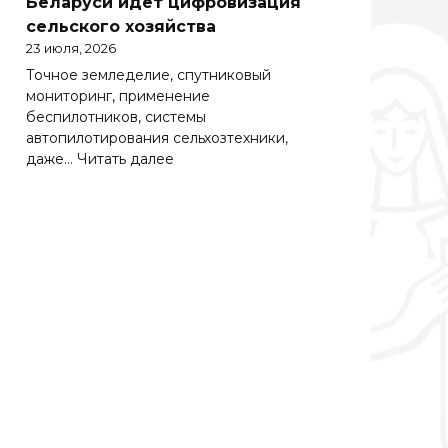
Беларуси идет цифровизация
Беларуси
сельского хозяйства
весьма
23 июля, 2026
важно
Точное земледелие, спутниковый
эффективно
мониторинг, применение
работать
беспилотников, системы
на
автопилотирования сельхозтехники,
зарубежных
:
даже…
Читать далее
рынках
Солидная
цифра
АПК.
Как
в
Беларуси
идет
цифровизация
сельского
хозяйства