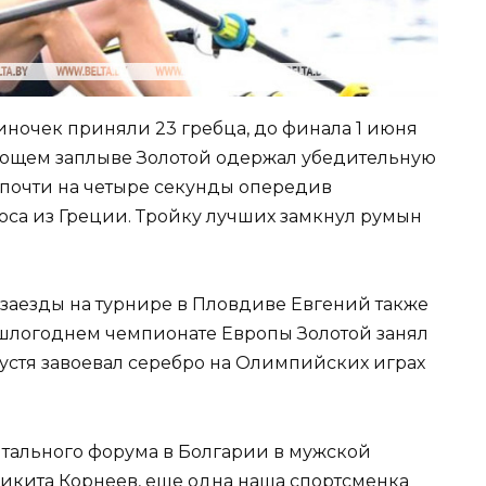
иночек приняли 23 гребца, до финала 1 июня
ющем заплыве Золотой одержал убедительную
., почти на четыре секунды опередив
оса из Греции. Тройку лучших замкнул румын
аезды на турнире в Пловдиве Евгений также
ошлогоднем чемпионате Европы Золотой занял
спустя завоевал серебро на Олимпийских играх
тального форума в Болгарии в мужской
Никита Корнеев, еще одна наша спортсменка