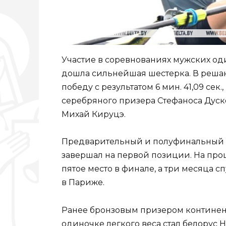
Участие в соревнованиях мужских од
дошла сильнейшая шестерка. В реша
победу с результатом 6 мин. 41,09 сек
серебряного призера Стефаноса Дуск
Михай Кируцэ.
Предварительный и полуфинальный з
завершал на первой позиции. На пр
пятое место в финале, а три месяца 
в Париже.
Ранее бронзовым призером континен
одиночке легкого веса стал белорус 