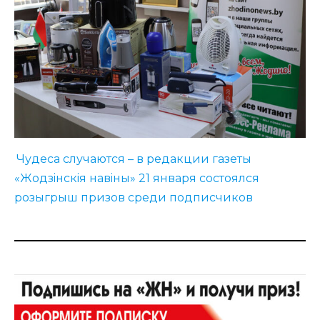
Чудеса случаются – в редакции газеты
«Жодзiнскiя навiны» 21 января состоялся
розыгрыш призов среди подписчиков