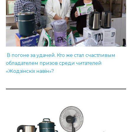
В погоне за удачей. Кто же стал счастливым
обладателем призов среди читателей
«Жодзiнскiх навiн»?