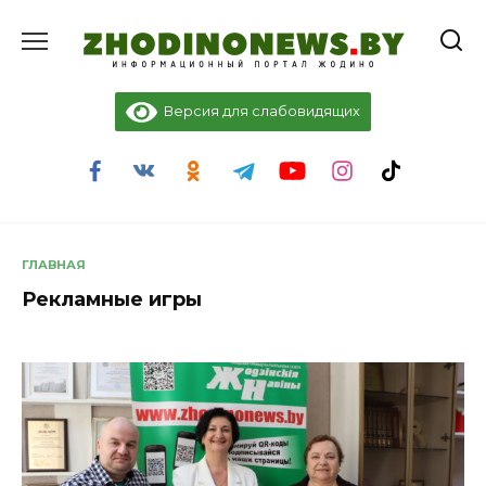
Перейти
к
содержанию
Версия для слабовидящих
ГЛАВНАЯ
Рекламные игры