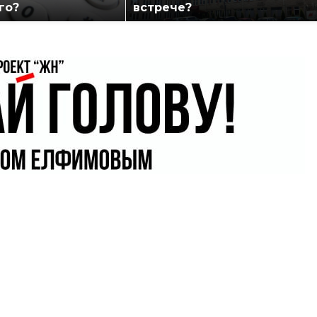
го?
встрече?