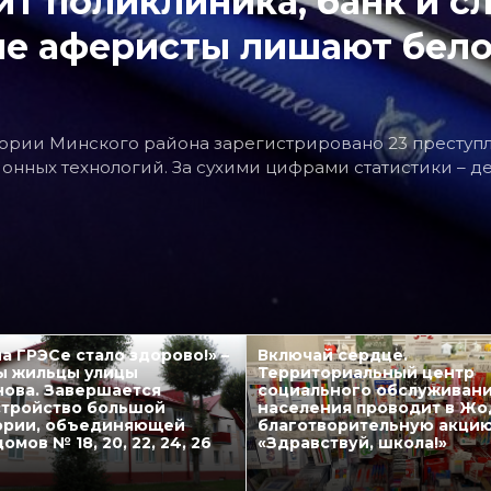
ит поликлиника, банк и с
ие аферисты лишают бел
ории Минского района зарегистрировано 23 преступ
ных технологий. За сухими цифрами статистики – де
а ГРЭСе стало здорово!» –
Включай сердце.
ы жильцы улицы
Территориальный центр
нова. Завершается
социального обслуживан
стройство большой
населения проводит в Ж
ории, объединяющей
благотворительную акци
омов № 18, 20, 22, 24, 26
«Здравствуй, школа!»