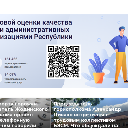
орта горожан.
Председатель
атель Жодинского
горисполкома Александр
кома провел
Цивако встретился с
телефонную
трудовым коллективом
 чем говорили
БЭСМ. Что обсуждали на