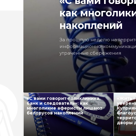
«С вами говор
как многолик
накоплений
За прошлую неделю на террит
информационно-коммуникацион
утраченные сбережения
«С вами говорит поликлиника,
«Жить н
банк и следователь»: как
уверен
многоликие аферисты лишают
Куприя
белорусов накоплений
благоу
террит
дворы д