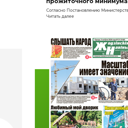
прожиточного минимума
Согласно Постановлению Министерства
:
Читать далее
С
1
а
в
г
у
с
т
а
п
о
в
ы
ш
а
ю
т
с