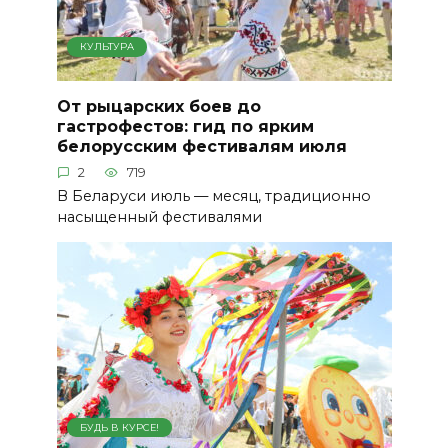
КУЛЬТУРА
От рыцарских боев до
гастрофестов: гид по ярким
белорусским фестивалям июля
2
719
В Беларуси июль — месяц, традиционно
насыщенный фестивалями
БУДЬ В КУРСЕ!