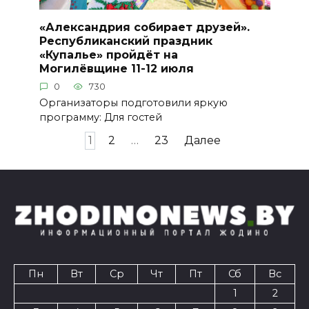
«Александрия собирает друзей».
Республиканский праздник
«Купалье» пройдёт на
Могилёвщине 11-12 июля
0
730
Организаторы подготовили яркую
программу: Для гостей
Пагинация
1
2
…
23
Далее
записей
Пн
Вт
Ср
Чт
Пт
Сб
Вс
1
2