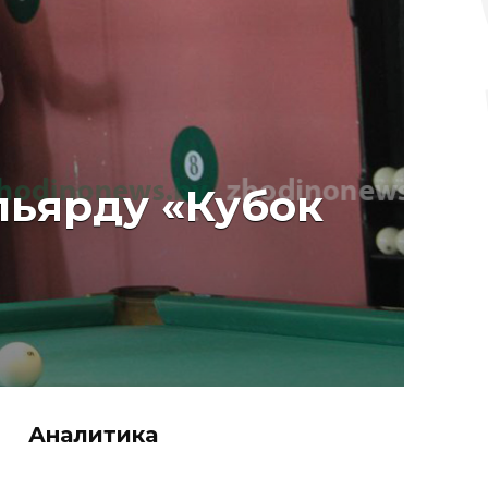
льярду «Кубок
Аналитика