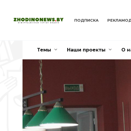
Перейти
к
содержанию
ПОДПИСКА
РЕКЛАМО
Темы
Наши проекты
О н