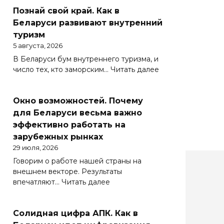
Познай свой край. Как в
Беларуси развивают внутренний
туризм
5 августа, 2026
В Беларуси бум внутреннего туризма, и
:
число тех, кто заморским…
Читать далее
Познай
свой
Окно возможностей. Почему
край.
Как
для Беларуси весьма важно
в
эффективно работать на
Беларуси
зарубежных рынках
развивают
29 июля, 2026
внутренний
Говорим о работе нашей страны на
туризм
внешнем векторе. Результаты
:
впечатляют…
Читать далее
Окно
возможностей.
Солидная цифра АПК. Как в
Почему
для