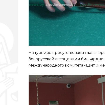
На турнире присутствовали глава го
белорусской ассоциации бильярдног
Международного комитета «Щит и ме