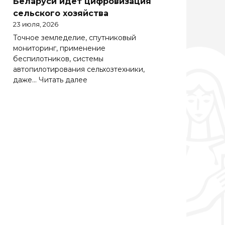
Беларуси идет цифровизация
Беларуси
сельского хозяйства
весьма
23 июля, 2026
важно
Точное земледелие, спутниковый
эффективно
мониторинг, применение
работать
беспилотников, системы
на
автопилотирования сельхозтехники,
зарубежных
:
даже…
Читать далее
рынках
Солидная
цифра
АПК.
Как
в
Беларуси
идет
цифровизация
сельского
хозяйства