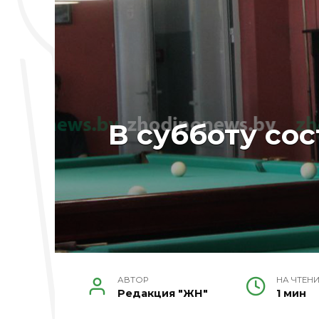
В субботу со
АВТОР
НА ЧТЕН
Редакция "ЖН"
1 мин