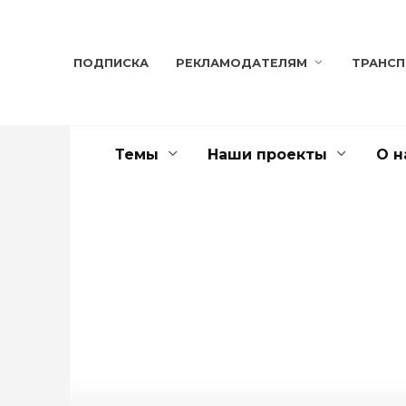
Перейти
к
содержанию
ПОДПИСКА
РЕКЛАМОДАТЕЛЯМ
ТРАНС
Темы
Наши проекты
О н