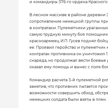
и командиры 376-го ордена Красного
В лесном массиве в районе деревни 
сопротивление немецкой группы при
в контратаки. Пулеметчики ураганным
самую трудную минуту боя помощник
красноармеец И.П. Гусев поднял бойц
ее. Проявил геройство и пулеметчик
контратак противника он уничтожил 1
снаряда, но продолжал вести боевые 
оказал ему помощь и вынес с поля боя
Командир расчета 3-й пулеметной рот
заметив, что противник пытается про
возможности совершить обход, обстре
немецких солдата были взяты в плен.