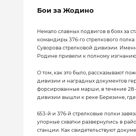
Бои за Жодино
Немало славных подвигов в боях за
командиры 376-го стрелкового полк
Суворова стрелковой дивизии. Именно
Родине привели к полному изгнанию
О том, как это было, рассказывают п
дивизии и наградных документов гер
форсированные марши, в течение 28-3
дивизии вышли к реке Березине, гд
653-й и 376-й стрелковые полки завя
упорные схватки развернулись в ра
станции. Как свидетельствуют докуме