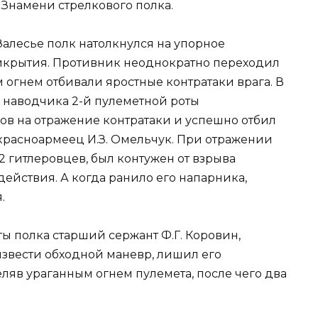
 Знамени стрелкового полка.
Залесье полк натолкнулся на упорное
крытия. Противник неоднократно переходил
 огнем отбивали яростные контратаки врага. В
 наводчика 2-й пулеметной роты
ов на отражение контратаки и успешно отбил
 красноармеец И.З. Омельчук. При отражении
2 гитлеровцев, был контужен от взрыва
действия. А когда ранило его напарника,
.
ы полка старший сержант Ф.Г. Коровин,
извести обходной маневр, лишил его
ляв ураганным огнем пулемета, после чего два