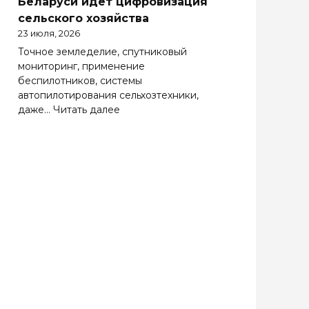
Беларуси идет цифровизация
Беларуси
сельского хозяйства
весьма
23 июля, 2026
важно
Точное земледелие, спутниковый
эффективно
мониторинг, применение
работать
беспилотников, системы
на
автопилотирования сельхозтехники,
зарубежных
:
даже…
Читать далее
рынках
Солидная
цифра
АПК.
Как
в
Беларуси
идет
цифровизация
сельского
хозяйства