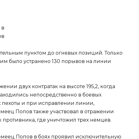
 в
ов
тельным пунктом до огневых позиций. Только
им было устранено 130 порывов на линии
жении двух контратак на высоте 195,2, когда
аходились непосредственно в боевых
 пехоты и при исправлении линии,
меец Попов также участвовал в отражении
к противника, где уничтожил трех немцев.
меец Попов в боях проявил исключительную