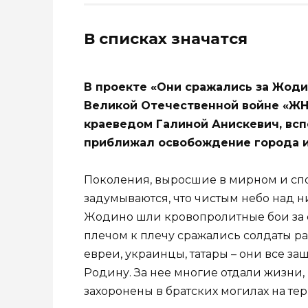
В списках значатся
В проекте «Они сражались за Жоди
Великой Отечественной войне «ЖН
краеведом Галиной Анискевич, всп
приближал освобождение города и 
Поколения, выросшие в мирном и спо
задумываются, что чистым небо над ни
Жодино шли кровопролитные бои за с
плечом к плечу сражались солдаты ра
евреи, украинцы, татары – они все з
Родину. За нее многие отдали жизни,
захоронены в братских могилах на те