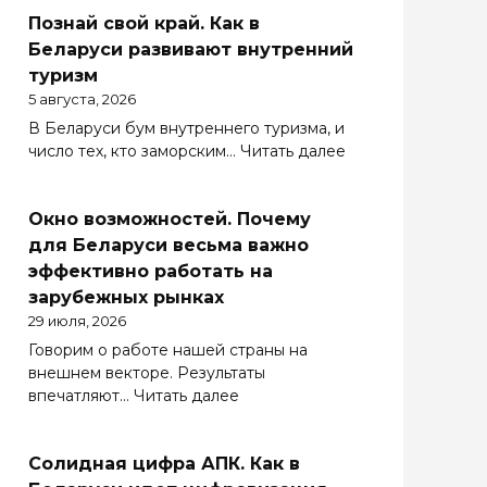
Познай свой край. Как в
Беларуси развивают внутренний
туризм
5 августа, 2026
В Беларуси бум внутреннего туризма, и
:
число тех, кто заморским…
Читать далее
Познай
свой
Окно возможностей. Почему
край.
Как
для Беларуси весьма важно
в
эффективно работать на
Беларуси
зарубежных рынках
развивают
29 июля, 2026
внутренний
Говорим о работе нашей страны на
туризм
внешнем векторе. Результаты
:
впечатляют…
Читать далее
Окно
возможностей.
Солидная цифра АПК. Как в
Почему
для