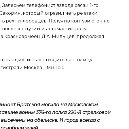
д Залесьем телефонист взвода связи 1-го
 Сакорин, который отразил четыре атаки
етырех гитлеровцев. Получив контузию, он не
я после контузии и автоматчик роты
ка красноармеец Д.А. Мильцев, продолжая
л станцию и стал отходить на столицу.
истрали Москва – Минск.
оминает Братская могила на Московском
павшие воины 376-го полка 220-й стрелковой
высечены на обелиске. И город всегда с
 освободителей.