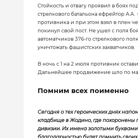
Стойкость и отвагу проявил в боях по
стрелкового батальона ефрейтор А.А.
противника и при этом взял в плен ч
покинул свой пост. Не ушел с поля бо
автоматчиков 376-го стрелкового пол
уничтожать фашистских захватчиков.
В ночь с 1 на 2 июля противник остави
Дальнейшее продвижение шло по маг
Помним всех поименно
Сегодня о тех героических днях нап
кладбище в Жодино, где похоронены 
дивизии. Их имена золотыми буквами 
благодарностью будет помнить своих