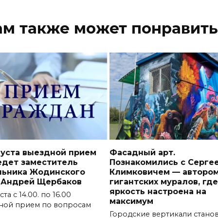
ам также может понравить
густа выездной прием
Фасадный арт.
едет заместитель
Познакомились с Серге
льника Жодинского
Климковичем — авторо
 Андрей Щербаков
гигантских муралов, где
яркость настроена на
ста с 14.00. по 16.00
максимум
ной прием по вопросам
Городские вертикали станов