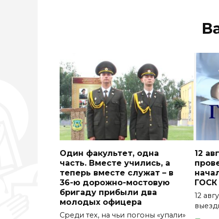
В
Один факультет, одна
12 ав
часть. Вместе учились, а
пров
теперь вместе служат – в
нача
36-ю дорожно-мостовую
ГОСК
бригаду прибыли два
12 авгу
молодых офицера
выезд
Среди тех, на чьи погоны «упали»