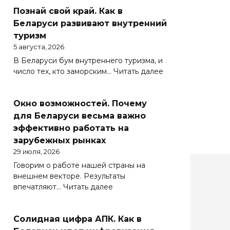
Познай свой край. Как в
Беларуси развивают внутренний
туризм
5 августа, 2026
В Беларуси бум внутреннего туризма, и
:
число тех, кто заморским…
Читать далее
Познай
свой
Окно возможностей. Почему
край.
Как
для Беларуси весьма важно
в
эффективно работать на
Беларуси
зарубежных рынках
развивают
29 июля, 2026
внутренний
Говорим о работе нашей страны на
туризм
внешнем векторе. Результаты
:
впечатляют…
Читать далее
Окно
возможностей.
Солидная цифра АПК. Как в
Почему
для