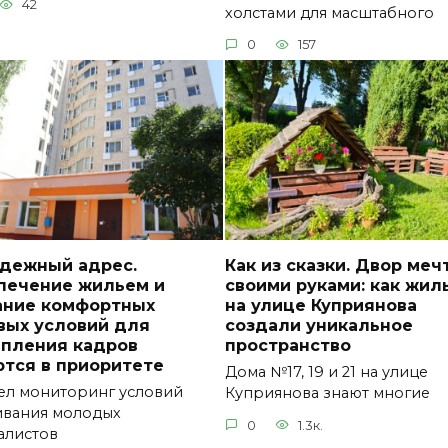
42
холстами для масштабного
0
157
дежный адрес.
Как из сказки. Двор меч
печение жильем и
своими руками: как жил
ание комфортных
на улице Куприянова
вых условий для
создали уникальное
епления кадров
пространство
ются в приоритете
Дома №17, 19 и 21 на улице
л мониторинг условий
Куприянова знают многие
вания молодых
0
1.3к.
алистов