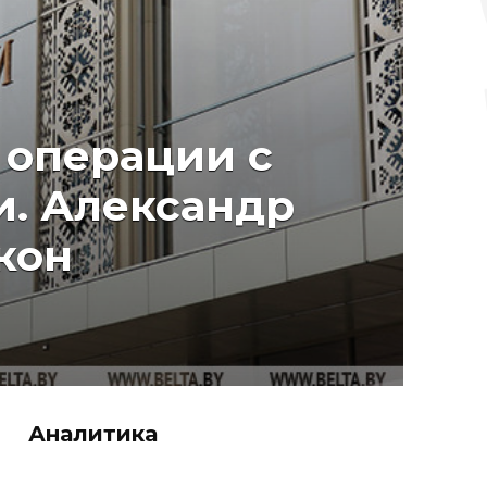
 операции с
и. Александр
акон
Аналитика