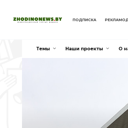
Перейти
к
содержанию
ПОДПИСКА
РЕКЛАМО
Темы
Наши проекты
О н