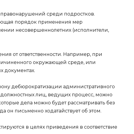
у правонарушений среди подростков.
рующая порядок применения мер
шении несовершеннолетних (исполнители,
ия от ответственности. Например, при
ричиненного окружающей среде, или
х документах.
рону дебюрократизации административного
е должностных лиц, ведущих процесс, можно
которые дела можно будет рассматривать без
да он письменно ходатайствует об этом.
ктируются в целях приведения в соответствие