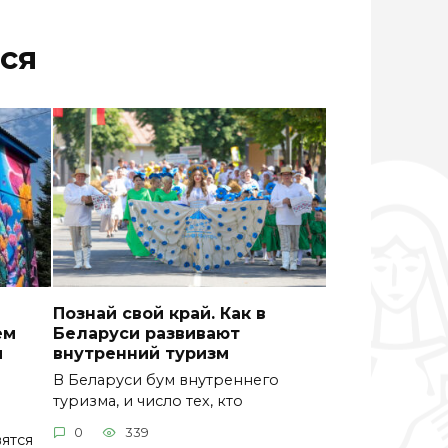
ся
Познай свой край. Как в
ем
Беларуси развивают
м
внутренний туризм
В Беларуси бум внутреннего
туризма, и число тех, кто
0
339
ятся