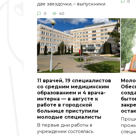
0
две звездочки, – выпускники
0
40
11 врачей, 19 специалистов
Моло
со средним медицинским
Обес
образованием и 4 врача-
созд
интерна — в августе к
быто
работе в городской
закр
больнице приступили
оста
молодые специалисты
Проше
В первые дни работы в
прожи
учреждении состоялась
специ