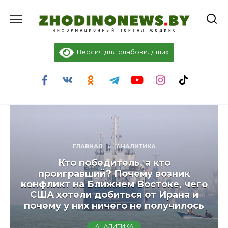
Перейти
к
содержанию
Версия для слабовидящих
ГЛАВНАЯ
»
АНАЛИТИКА
Кто победитель, а кто
проигравший? Почему возник
конфликт на Ближнем Востоке, чего
США хотели добиться от Ирана и
почему у них ничего не получилось
АНАЛИТИКА