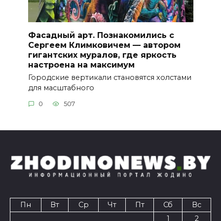
Фасадный арт. Познакомились с
Сергеем Климковичем — автором
гигантских муралов, где яркость
настроена на максимум
Городские вертикали становятся холстами
для масштабного
0
507
Пн
Вт
Ср
Чт
Пт
Сб
Вс
1
2