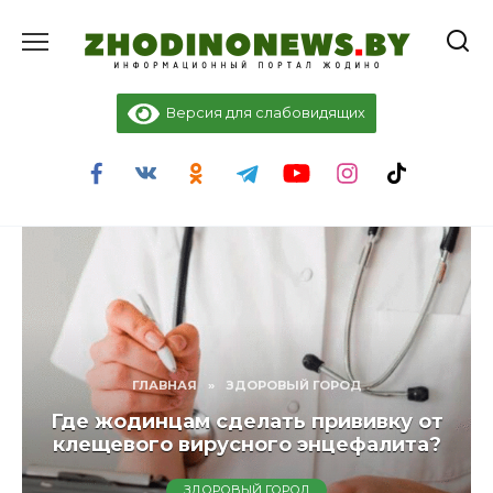
Перейти
к
содержанию
Версия для слабовидящих
ГЛАВНАЯ
»
ЗДОРОВЫЙ ГОРОД
Где жодинцам сделать прививку от
клещевого вирусного энцефалита?
ЗДОРОВЫЙ ГОРОД