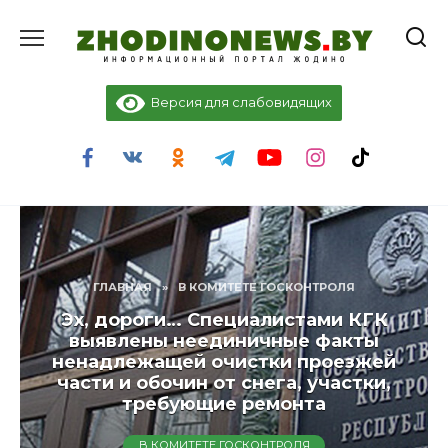
Перейти
к
содержанию
Версия для слабовидящих
ГЛАВНАЯ
»
В КОМИТЕТЕ ГОСКОНТРОЛЯ
Эх, дороги… Специалистами КГК
выявлены неединичные факты
ненадлежащей очистки проезжей
части и обочин от снега, участки,
требующие ремонта
В КОМИТЕТЕ ГОСКОНТРОЛЯ