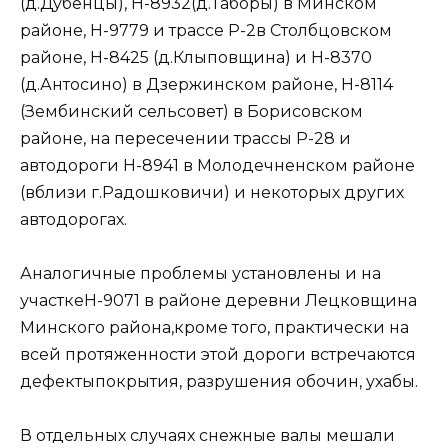
(д.Дубенцы), Н-8932(д.Таборы) в Минском
районе, Н-9779 и трассе Р-2в Столбцовском
районе, Н-8425 (д.Клыповщина) и Н-8370
(д.Антосино) в Дзержинском районе, Н-8114
(Зембинский сельсовет) в Борисовском
районе, на пересечении трассы Р-28 и
автодороги Н-8941 в Молодечненском районе
(вблизи г.Радошковичи) и некоторых других
автодорогах.
Аналогичные проблемы установлены и на
участкеН-9071 в районе деревни Лецковщина
Минского района,кроме того, практически на
всей протяженности этой дороги встречаются
дефектыпокрытия, разрушения обочин, ухабы.
В отдельных случаях снежные валы мешали