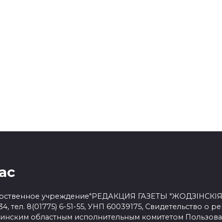
ГОУСТРОЙСТВО
БЛАГОУСТРОЙСТВО
е за порядок в
По-хозяйски вместе. В
ом городе —
субботу детская площа
таты приняли участие
на улице Советской, у
логической акции
домов 14, 16 и 18в стала
местом притяжения…
взрослых
ас
рственное учреждение"РЕДАКЦИЯ ГАЗЕТЫ "ЖОДЗІНСКІЯ НА
34, тел. 8(01775) 6-51-55, УНП 60039175, Свидетельство о р
Минским областным исполнительным комитетом
Пользова