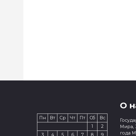
БЛАГОУСТРОЙСТВО
БЛА
Флористика по-новому.
Вмест
Необычная клумба
родн
появилась на проспекте
депу
Ленина
в эко
О н
Пн
Вт
Ср
Чт
Пт
Сб
Вс
Госуда
1
2
Мира, 
года 
3
4
5
6
7
8
9