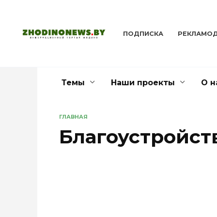
Перейти
к
содержанию
ПОДПИСКА
РЕКЛАМО
Темы
Наши проекты
О н
ГЛАВНАЯ
Благоустройст