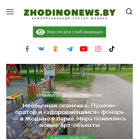
Перейти
к
содержанию
Версия для слабовидящих
ГЛАВНАЯ
»
БЛАГОУСТРОЙСТВО
Необычная скамейка, Пушкин-
оратор и «здоровающийся» фонарь
— в Жодино в парке Мира появились
новые арт-объекты
БЛАГОУСТРОЙСТВО