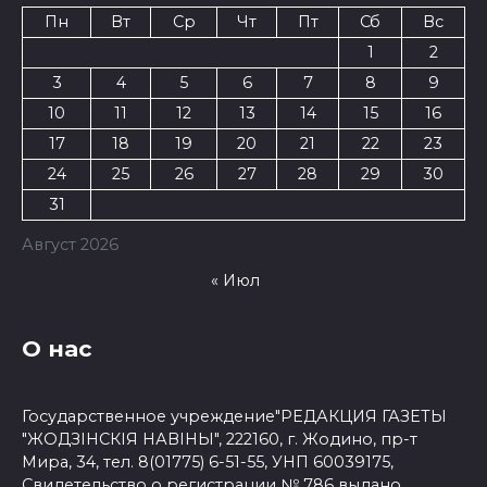
Пн
Вт
Ср
Чт
Пт
Сб
Вс
1
2
3
4
5
6
7
8
9
10
11
12
13
14
15
16
17
18
19
20
21
22
23
24
25
26
27
28
29
30
31
Август 2026
« Июл
О нас
Государственное учреждение"РЕДАКЦИЯ ГАЗЕТЫ
"ЖОДЗІНСКІЯ НАВІНЫ", 222160, г. Жодино, пр-т
Мира, 34, тел. 8(01775) 6-51-55, УНП 60039175,
Свидетельство о регистрации № 786 выдано