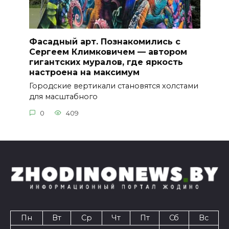
Фасадный арт. Познакомились с
Сергеем Климковичем — автором
гигантских муралов, где яркость
настроена на максимум
Городские вертикали становятся холстами
для масштабного
0
409
Пн
Вт
Ср
Чт
Пт
Сб
Вс