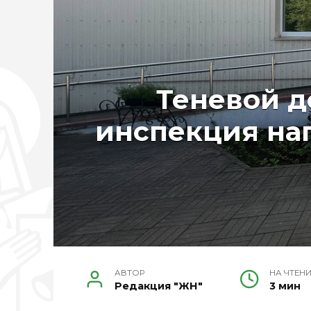
Теневой д
инспекция на
АВТОР
НА ЧТЕН
Редакция "ЖН"
3 мин