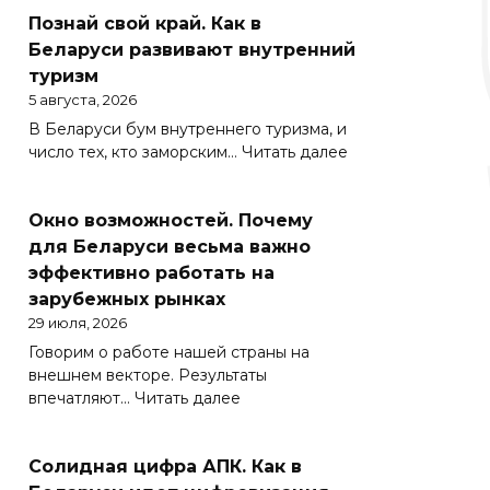
Познай свой край. Как в
Беларуси развивают внутренний
туризм
5 августа, 2026
В Беларуси бум внутреннего туризма, и
:
число тех, кто заморским…
Читать далее
Познай
свой
Окно возможностей. Почему
край.
Как
для Беларуси весьма важно
в
эффективно работать на
Беларуси
зарубежных рынках
развивают
29 июля, 2026
внутренний
Говорим о работе нашей страны на
туризм
внешнем векторе. Результаты
:
впечатляют…
Читать далее
Окно
возможностей.
Солидная цифра АПК. Как в
Почему
для