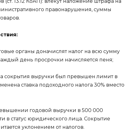
(ст. 13.12 КоАП): влекут наложение штрафа на
дминистративного правонарушения, суммы
оваров.
ствия:
говые органы доначислят налог на всю сумму
каждый день просрочки начисляется пеня;
-за сокрытия выручки был превышен лимит в
рименена ставка подоходного налога 30% вместо
 превышении годовой выручки в 500 000
ти в статус юридического лица. Сокрытие
читается уклонением от налогов.