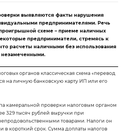
роверки выявляются факты нарушения
ивидуальными предпринимателями. Речь
 проигрышной схеме – приеме наличных
Некоторые предприниматели, стремясь к
 что расчеты наличными без использования
я незамеченными.
логовых органов классическая схема «перевод
тся на личную банковскую карту ИП или его
тапа камеральной проверки налоговым органом
ее 329 тысяч рублей выручки при
непродовольственными товарами. Налоги он
ии в короткий срок. Сумма доплаты налогов