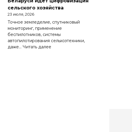
Беларуси идет цифровизация
Беларуси
сельского хозяйства
весьма
23 июля, 2026
важно
Точное земледелие, спутниковый
эффективно
мониторинг, применение
работать
беспилотников, системы
на
автопилотирования сельхозтехники,
зарубежных
:
даже…
Читать далее
рынках
Солидная
цифра
АПК.
Как
в
Беларуси
идет
цифровизация
сельского
хозяйства