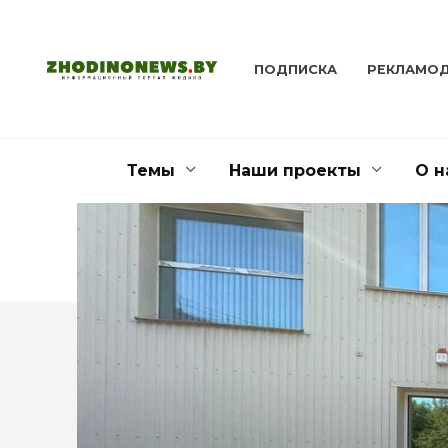
Перейти
к
содержанию
ПОДПИСКА
РЕКЛАМО
Темы
Наши проекты
О н