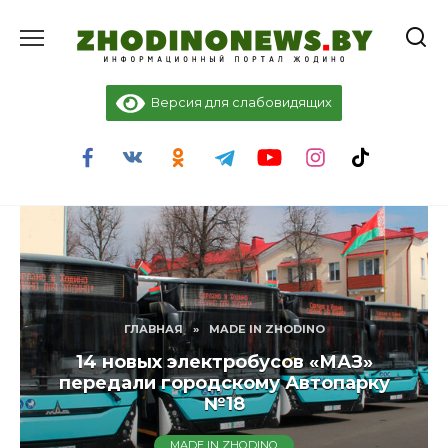
Перейти
к
содержанию
Версия для слабовидящих
ГЛАВНАЯ
»
MADE IN ZHODINO
14 новых электробусов «МАЗ»
передали городскому Автопарку
№18
MADE IN ZHODINO