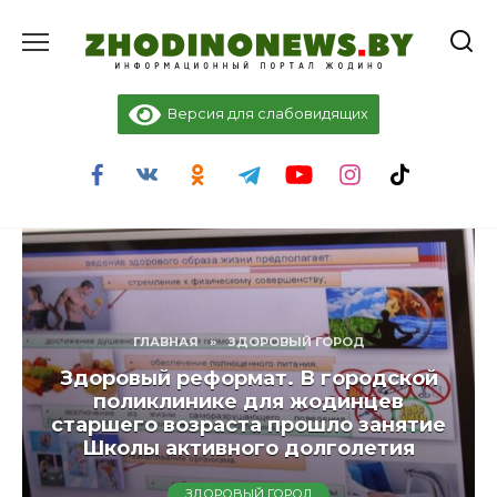
Перейти
к
содержанию
Версия для слабовидящих
ГЛАВНАЯ
»
ЗДОРОВЫЙ ГОРОД
Здоровый реформат. В городской
поликлинике для жодинцев
старшего возраста прошло занятие
Школы активного долголетия
ЗДОРОВЫЙ ГОРОД