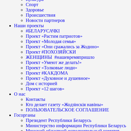
Спорт
Здоровье
Происшествия
Новости партнеров
Наши проекты
#БЕЛАРУСАЧКІ
Проект «Растим патриотов»
Проект «Молодая семья»
Проект «Они сражались за Жодино»
Проект #ПОХОЗЯЙСКИ
ЖЕНЩИНЫ #нашевремяпришло
Проект «Умеют же делать!»
Проект «Толковые люди»
Проект #КАКДОМА
Проект «Духовное и душевное»
Дом с историей
Проект «12 шагов»
О нас
Контакты
Кто делает газету «Жодзінскія навіны»
ПОЛЬЗОВАТЕЛЬСКОЕ СОГЛАШЕНИЕ
Госорганы
Президент Республики Беларусь
Министерство информации Республики Беларусь
Минский областной исполнительный комитет