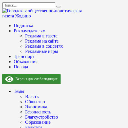
Перейти
Search
к
for:
содержанию
Подписка
Рекламодателям
Реклама в газете
Реклама на сайте
Реклама в соцсетях
Рекламные игры
Транспорт
Объявления
Погода
Версия для слабовидящих
Темы
Власть
Общество
Экономика
Безопасность
Благоустройство
Образование
Культура