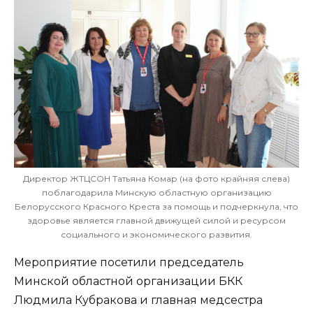
Директор ЖТЦСОН Татьяна Комар (на фото крайняя слева)
поблагодарила Минскую областную организацию
Белорусского Красного Креста за помощь и подчеркнула, что
здоровье является главной движущей силой и ресурсом
социального и экономического развития.
Мероприятие посетили председатель
Минской областной организации БКК
Людмила Кубракова и главная медсестра