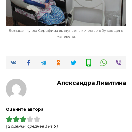
Большая кукла Серафима выступает в качестве обучающего
манекена.
Александра Ливитина
Оцените автора
(
2
оценки, среднее
3
из
5
)