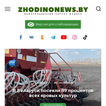
Перейти
к
содержанию
Версия для слабовидящих
ГЛАВНАЯ
»
ЭКОНОМИКА
В Беларуси посеяли 89 процентов
всех яровых культур
ЭКОНОМИКА