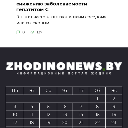
снижению заболеваемости
гепатитом С
Гепатит часто называют «тихим соседом»
или «ласковым
0
137
Пн
Вт
Ср
Чт
Пт
Сб
Вс
1
2
3
4
5
6
7
8
9
10
11
12
13
14
15
16
17
18
19
20
21
22
23