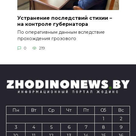
Устранение последствий стихии –
на контроле губернатора
По оперативным данным вследствие
прохождения грозового
0
219
Пн
Вт
Ср
Чт
Пт
Сб
Вс
1
2
3
4
5
6
7
8
9
10
11
12
13
14
15
16