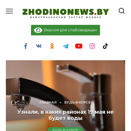
Перейти
к
содержанию
Версия для слабовидящих
ГЛАВНАЯ
»
БУДЬ В КУРСЕ!
Узнали, в каких районах 19 мая не
будет воды
БУДЬ В КУРСЕ!