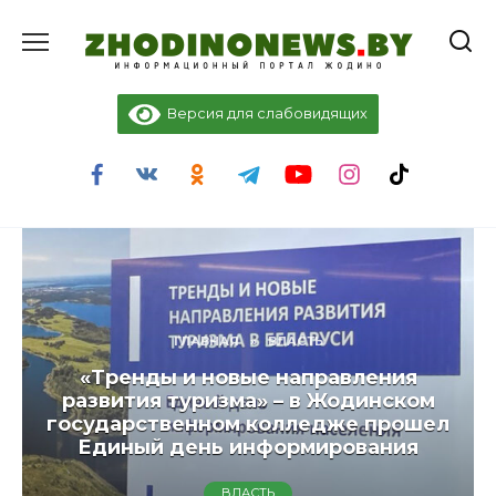
Перейти
к
содержанию
Версия для слабовидящих
ГЛАВНАЯ
»
ВЛАСТЬ
«Тренды и новые направления
развития туризма» – в Жодинском
государственном колледже прошел
Единый день информирования
ВЛАСТЬ