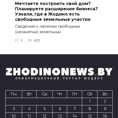
Мечтаете построить свой дом?
Планируете расширение бизнеса?
Узнали, где в Жодино есть
свободные земельные участки
Сведения о наличии свободных
(незанятых) земельных
0
635
Пн
Вт
Ср
Чт
Пт
Сб
Вс
1
2
3
4
5
6
7
8
9
10
11
12
13
14
15
16