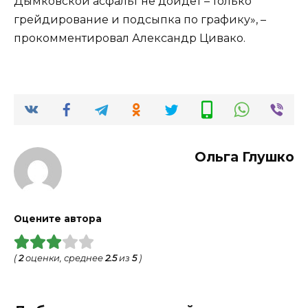
Дымковской асфальт не дойдет – только
грейдирование и подсыпка по графику», –
прокомментировал Александр Цивако.
Ольга Глушко
Оцените автора
(
2
оценки, среднее
2.5
из
5
)