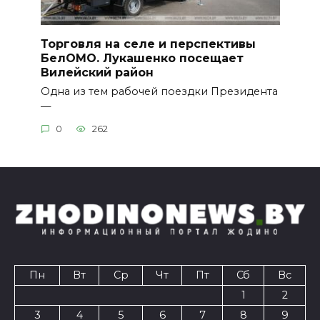
Торговля на селе и перспективы
БелОМО. Лукашенко посещает
Вилейский район
Одна из тем рабочей поездки Президента
—
0
262
Пн
Вт
Ср
Чт
Пт
Сб
Вс
1
2
3
4
5
6
7
8
9