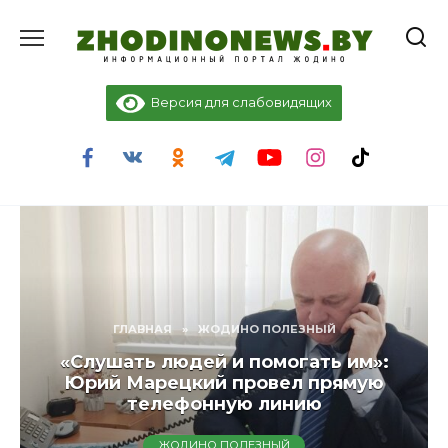
Перейти
к
содержанию
Версия для слабовидящих
ГЛАВНАЯ
»
ЖОДИНО ПОЛЕЗНЫЙ
«Слушать людей и помогать им»:
Юрий Марецкий провел прямую
телефонную линию
ЖОДИНО ПОЛЕЗНЫЙ