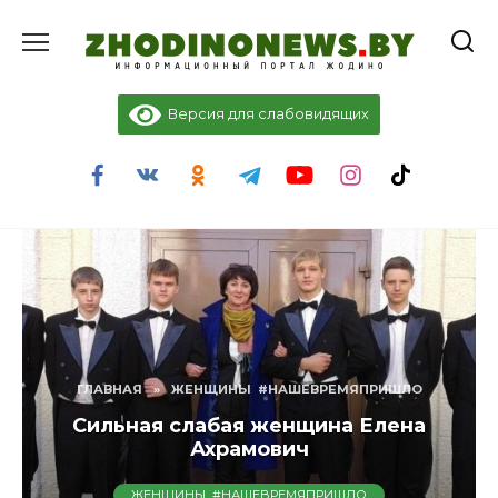
Перейти
к
содержанию
Версия для слабовидящих
ГЛАВНАЯ
»
ЖЕНЩИНЫ #НАШЕВРЕМЯПРИШЛО
Сильная слабая женщина Елена
Ахрамович
ЖЕНЩИНЫ #НАШЕВРЕМЯПРИШЛО