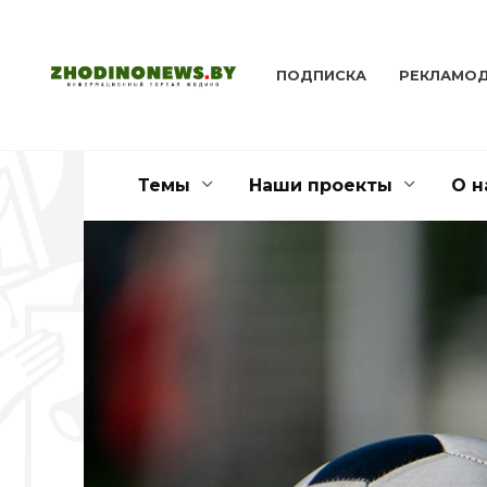
Перейти
к
содержанию
ПОДПИСКА
РЕКЛАМО
Темы
Наши проекты
О н