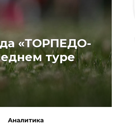
нда «ТОРПЕДО-
леднем туре
Аналитика