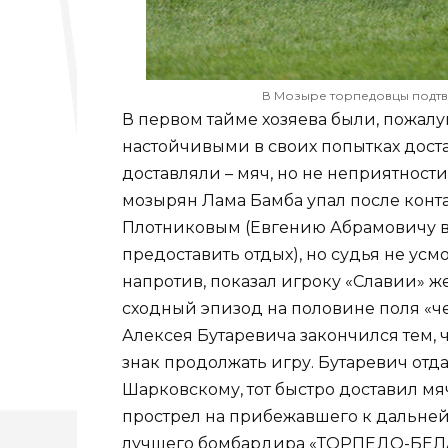
В Мозыре торпедовцы подтве
В первом тайме хозяева были, пожалу
настойчивыми в своих попытках дост
доставляли – мяч, но не неприятност
мозырян Лама Бамба упал после кон
Плотниковым (Евгению Абрамовичу 
предоставить отдых), но судья не ус
напротив, показал игроку «Славии» ж
сходный эпизод на половине поля «ч
Алексея Бутаревича закончился тем, ч
знак продолжать игру. Бутаревич от
Шарковскому, тот быстро доставил м
прострел на прибежавшего к дальней
лучшего бомбардира «ТОРПЕДО-БЕЛАЗа