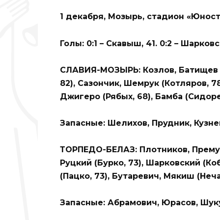
1 декабря, Мозырь, стадион «Юность
Голы: 0:1 – Скавыш, 41. 0:2 – Шарковс
СЛАВИЯ-МОЗЫРЬ: Козлов, Батищев (Б
82), Сазончик, Шемрук (Котляров, 78
Джигеро (Рябых, 68), Бамба (Сидоре
Запасные: Шелихов, Прудник, Кузне
ТОРПЕДО-БЕЛАЗ: Плотников, Премудр
Руцкий (Бурко, 73), Шарковский (Коб
(Пацко, 73), Бутаревич, Мякиш (Нечае
Запасные: Абрамович, Юрасов, Шук