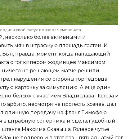
рдили свой статус призера чемпионата.
й, несколько более активными и
авить мяч в штрафную площадь гостей. И
и. Был, правда, момент, когда нападающий
такта с голкипером жодинцев Максимом
в ничего не решающем матче решили
мотрел нарушения со стороны торпедовца,
елтую карточку за симуляцию. А еще один
ерно-белых» с участием Владислава Полоза и
то арбитр, несмотря на протесты хозяев, дал
дал длинную передачу на фланг Тимофею
яч в штрафную соперника и сделал удобный
 штанге Максима Скавыша. Голевое чутье
» не подвело и в этот раз – пятнадцатый гол