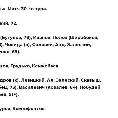
». Матч 30-го тура.
кий, 72.
угулов, 78), Иванов, Полоз (Широбоков,
), Чикида (к), Соловей, Анд. Залеский,
нко, 69).
цов, Грудько, Кенжебаев.
ов (к), Левицкий, Ал. Залеский, Скавыш,
ец, 73), Василевич (Ковалев, 64), Побудей
в, 91+).
уров, Ксенофонтов.