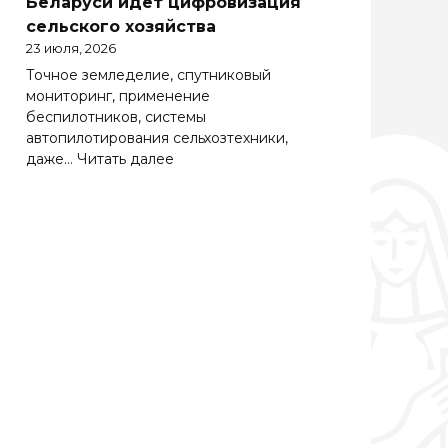
Беларуси идет цифровизация
Беларуси
сельского хозяйства
весьма
23 июля, 2026
важно
Точное земледелие, спутниковый
эффективно
мониторинг, применение
работать
беспилотников, системы
на
автопилотирования сельхозтехники,
зарубежных
:
даже…
Читать далее
рынках
Солидная
цифра
АПК.
Как
в
Беларуси
идет
цифровизация
сельского
хозяйства