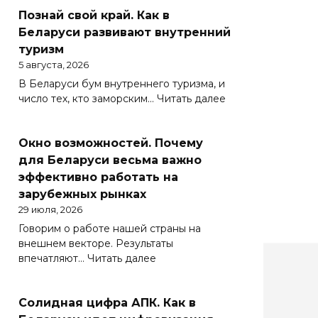
Познай свой край. Как в
Беларуси развивают внутренний
туризм
5 августа, 2026
В Беларуси бум внутреннего туризма, и
:
число тех, кто заморским…
Читать далее
Познай
свой
Окно возможностей. Почему
край.
Как
для Беларуси весьма важно
в
эффективно работать на
Беларуси
зарубежных рынках
развивают
29 июля, 2026
внутренний
Говорим о работе нашей страны на
туризм
внешнем векторе. Результаты
:
впечатляют…
Читать далее
Окно
возможностей.
Солидная цифра АПК. Как в
Почему
для