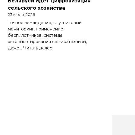
Беларуси идет цифровизация
Беларуси
сельского хозяйства
весьма
23 июля, 2026
важно
Точное земледелие, спутниковый
эффективно
мониторинг, применение
работать
беспилотников, системы
на
автопилотирования сельхозтехники,
зарубежных
:
даже…
Читать далее
рынках
Солидная
цифра
АПК.
Как
в
Беларуси
идет
цифровизация
сельского
хозяйства