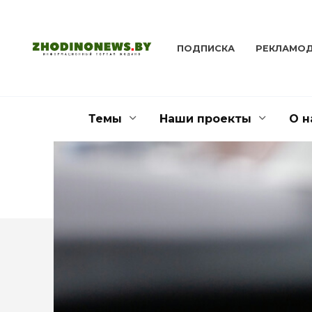
Перейти
к
содержанию
ПОДПИСКА
РЕКЛАМО
Темы
Наши проекты
О н