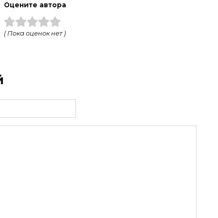
Оцените автора
( Пока оценок нет )
й