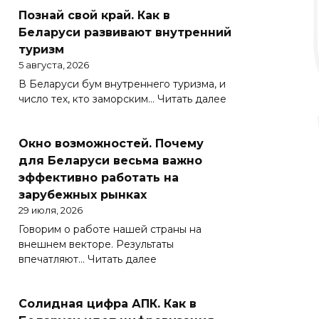
Познай свой край. Как в
Беларуси развивают внутренний
туризм
5 августа, 2026
В Беларуси бум внутреннего туризма, и
:
число тех, кто заморским…
Читать далее
Познай
свой
Окно возможностей. Почему
край.
Как
для Беларуси весьма важно
в
эффективно работать на
Беларуси
зарубежных рынках
развивают
29 июля, 2026
внутренний
Говорим о работе нашей страны на
туризм
внешнем векторе. Результаты
:
впечатляют…
Читать далее
Окно
возможностей.
Солидная цифра АПК. Как в
Почему
для