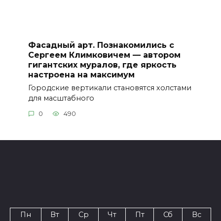
Фасадный арт. Познакомились с
Сергеем Климковичем — автором
гигантских муралов, где яркость
настроена на максимум
Городские вертикали становятся холстами
для масштабного
0
490
Пн
Вт
Ср
Чт
Пт
Сб
Вс