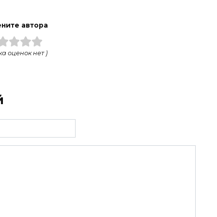
ните автора
ка оценок нет )
й