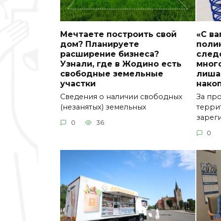
Мечтаете построить свой
«С ва
дом? Планируете
полик
расширение бизнеса?
следо
Узнали, где в Жодино есть
мног
свободные земельные
лиша
участки
нако
Сведения о наличии свободных
За пр
(незанятых) земельных
терри
зарег
0
36
0