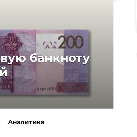
овую банкноту
ей
Аналитика