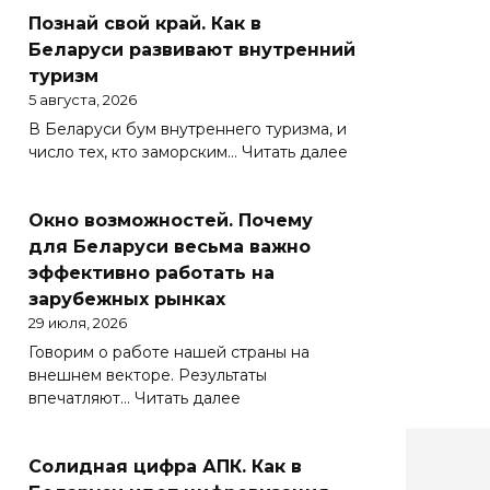
Познай свой край. Как в
Беларуси развивают внутренний
туризм
5 августа, 2026
В Беларуси бум внутреннего туризма, и
:
число тех, кто заморским…
Читать далее
Познай
свой
Окно возможностей. Почему
край.
Как
для Беларуси весьма важно
в
эффективно работать на
Беларуси
зарубежных рынках
развивают
29 июля, 2026
внутренний
Говорим о работе нашей страны на
туризм
внешнем векторе. Результаты
:
впечатляют…
Читать далее
Окно
возможностей.
Солидная цифра АПК. Как в
Почему
для