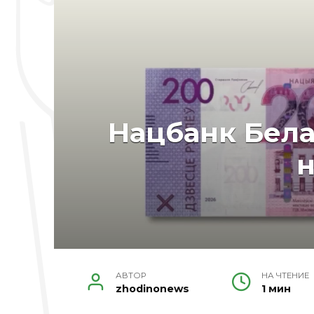
Нацбанк Бела
н
АВТОР
НА ЧТЕНИЕ
zhodinonews
1 мин