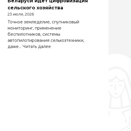
Беларуси идет цифровизация
Беларуси
сельского хозяйства
весьма
23 июля, 2026
важно
Точное земледелие, спутниковый
эффективно
мониторинг, применение
работать
беспилотников, системы
на
автопилотирования сельхозтехники,
зарубежных
:
даже…
Читать далее
рынках
Солидная
цифра
АПК.
Как
в
Беларуси
идет
цифровизация
сельского
хозяйства