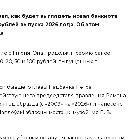
ал, как будет выглядеть новая банкнота
рублей выпуска 2026 года. Об этом
ка
.
ие с 1 июня. Она продолжит серию ранее
, 20, 50 и 100 рублей, выпущенных в
и бывшего главы Нацбанка Петра
ействующего председателя правления Романа
н год образца (с «2009» на «2026») и нанесено
ілёўскі абласны мастацкі музей імя П. В.
ухсотрублевки останутся законным платежным