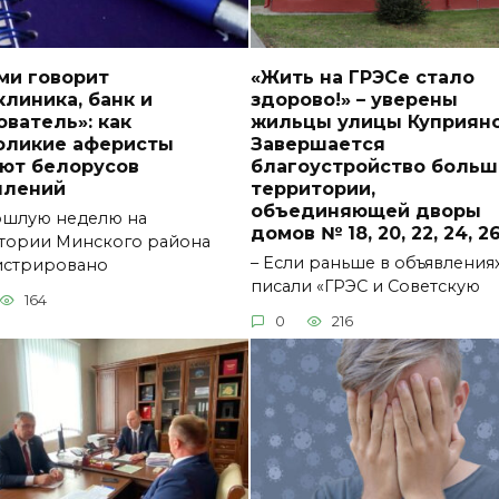
ми говорит
«Жить на ГРЭСе стало
линика, банк и
здорово!» – уверены
ватель»: как
жильцы улицы Куприяно
оликие аферисты
Завершается
ют белорусов
благоустройство больш
плений
территории,
объединяющей дворы
ошлую неделю на
домов № 18, 20, 22, 24, 2
тории Минского района
– Если раньше в объявления
истрировано
писали «ГРЭС и Советскую
164
0
216