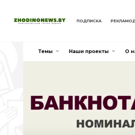
Перейти
к
содержанию
ПОДПИСКА
РЕКЛАМО
Темы
Наши проекты
О н