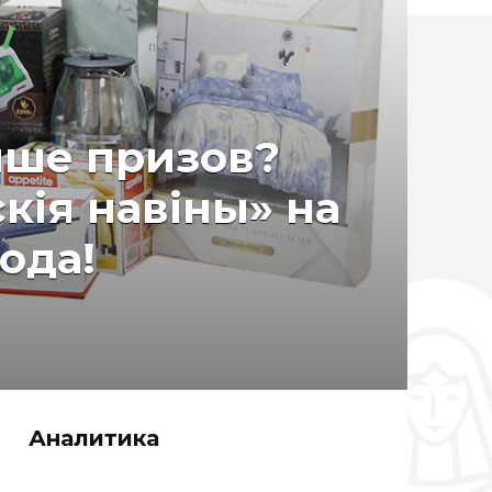
ыше призов?
кiя навiны» на
ода!
Аналитика