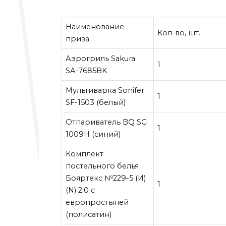
Наименование
Кол-во, шт.
приза
Аэрогриль Sakura
1
SA-7685BK
Мультиварка Sonifer
1
SF-1503 (белый)
Отпариватель BQ SG
1
1009H (синий)
Комплект
постельного белья
Бояртекс №229-5 (И)
1
(N) 2.0 с
европростыней
(полисатин)