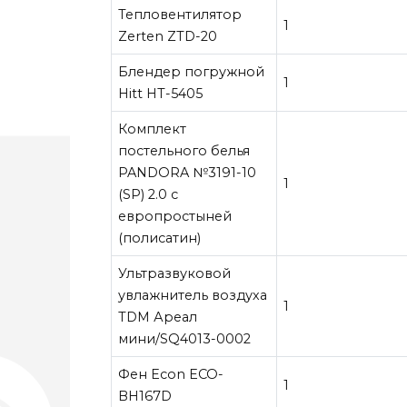
Тепловентилятор
1
Zerten ZTD-20
Блендер погружной
1
Hitt HT-5405
Комплект
постельного белья
PANDORA №3191-10
1
(SP) 2.0 с
европростыней
(полисатин)
Ультразвуковой
увлажнитель воздуха
1
TDM Ареал
мини/SQ4013-0002
Фен Econ ECO-
1
BH167D