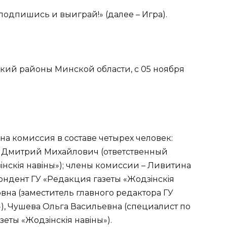
 подпишись и выиграй!» (далее – Игра).
кий районы Минской области, с 05 ноября
а комиссия в составе четырех человек:
 Дмитрий Михайлович (ответственный
iнскiя навiны»); члены комиссии – Ливитина
ндент ГУ «Редакция газеты «Жодзiнскiя
вна (заместитель главного редактора ГУ
»), Чушева Ольга Васильевна (специалист по
еты «Жодзiнскiя навiны»).