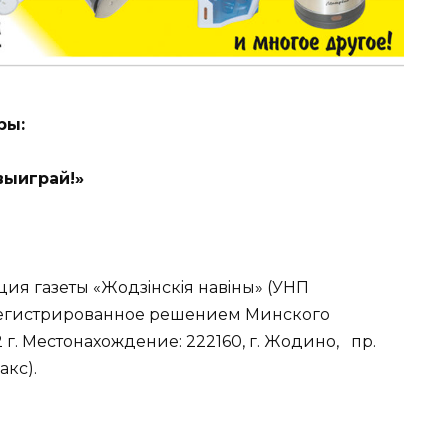
ры:
выиграй!»
ия газеты «Жодзiнскiя навiны» (УНП
зарегистрированное решением Минского
г. Местонахождение: 222160, г. Жодино, пр.
акс).