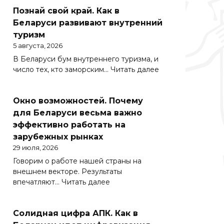
Познай свой край. Как в
Беларуси развивают внутренний
туризм
5 августа, 2026
В Беларуси бум внутреннего туризма, и
:
число тех, кто заморским…
Читать далее
Познай
свой
Окно возможностей. Почему
край.
Как
для Беларуси весьма важно
в
эффективно работать на
Беларуси
зарубежных рынках
развивают
29 июля, 2026
внутренний
Говорим о работе нашей страны на
туризм
внешнем векторе. Результаты
:
впечатляют…
Читать далее
Окно
возможностей.
Солидная цифра АПК. Как в
Почему
для