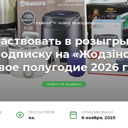
ГЛАВНАЯ
»
НОВОСТИ ЖОДИНО
частвовать в розыгр
дписку на «Жодзiнс
вое полугодие 2026 г
НОВОСТИ ЖОДИНО
Е
ПРОСМОТРОВ
ОПУБЛИКОВАНО
4к.
6 ноября, 2025