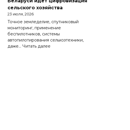
Беларуси идет цифровизация
Беларуси
сельского хозяйства
весьма
23 июля, 2026
важно
Точное земледелие, спутниковый
эффективно
мониторинг, применение
работать
беспилотников, системы
на
автопилотирования сельхозтехники,
зарубежных
:
даже…
Читать далее
рынках
Солидная
цифра
АПК.
Как
в
Беларуси
идет
цифровизация
сельского
хозяйства