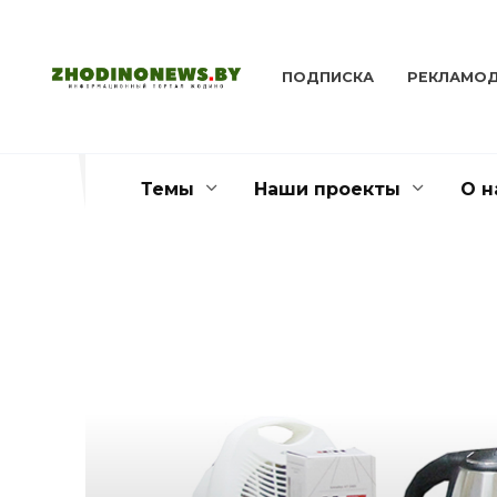
Перейти
к
содержанию
ПОДПИСКА
РЕКЛАМО
Темы
Наши проекты
О н