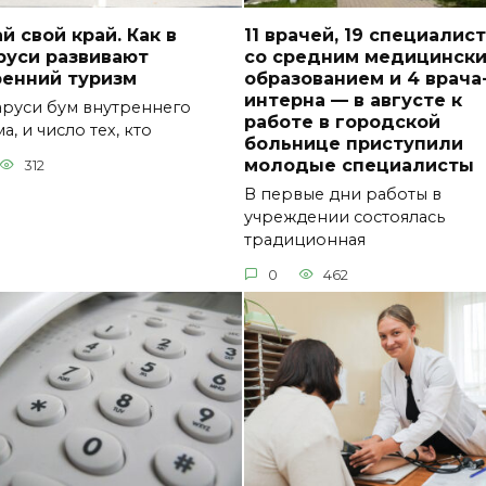
й свой край. Как в
11 врачей, 19 специалис
руси развивают
со средним медицинск
ренний туризм
образованием и 4 врача
интерна — в августе к
аруси бум внутреннего
работе в городской
а, и число тех, кто
больнице приступили
молодые специалисты
312
В первые дни работы в
учреждении состоялась
традиционная
0
462