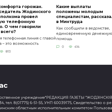
комфорта горожан.
Какие выплаты
седатель Жодинского
положены молодым
сполкома провел
специалистам, рассказа
ую телефонную
в Минтруда
ю. О чем говорили
Как сообщили в ведомстве,
 всего?
единовременную денежну
я телефонная линия с главой
помощь
а – это возможность
0
414
813
ас
рственное учреждение"РЕДАКЦИЯ ГАЗЕТЫ "ЖОДЗІНСКІЯ НА
34, тел. 8(01775) 6-51-55, УНП 60039175, Свидетельство о р
Минским областным исполнительным комитетом
Пользова