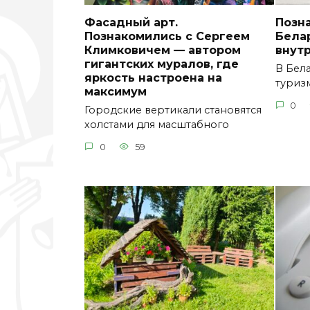
Фасадный арт.
Позна
Познакомились с Сергеем
Бела
Климковичем — автором
внут
гигантских муралов, где
В Бел
яркость настроена на
туризм
максимум
0
Городские вертикали становятся
холстами для масштабного
0
59