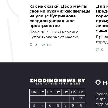
Как из сказки. Двор мечты
Для 
своими руками: как жильцы
Пред
на улице Куприянова
гори
создали уникальное
прям
пространство
лини
чаще
Дома №17, 19 и 21 на улице
Пряма
Куприянова знают многие
город
0
1.1к.
0
О н
Пн
Вт
Ср
Чт
Пт
Сб
Вс
Госуда
1
2
Мира, 
года 
3
4
5
6
7
8
9