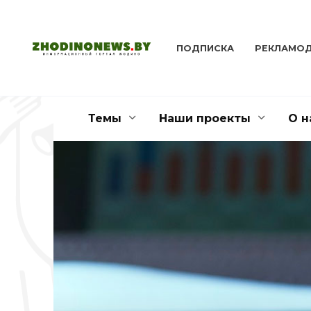
Перейти
к
содержанию
ПОДПИСКА
РЕКЛАМО
Темы
Наши проекты
О н