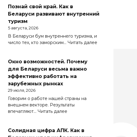
Познай свой край. Как в
Беларуси развивают внутренний
туризм
5 августа, 2026
В Беларуси бум внутреннего туризма, и
:
число тех, кто заморским…
Читать далее
Познай
свой
Окно возможностей. Почему
край.
Как
для Беларуси весьма важно
в
эффективно работать на
Беларуси
зарубежных рынках
развивают
29 июля, 2026
внутренний
Говорим о работе нашей страны на
туризм
внешнем векторе. Результаты
:
впечатляют…
Читать далее
Окно
возможностей.
Солидная цифра АПК. Как в
Почему
для