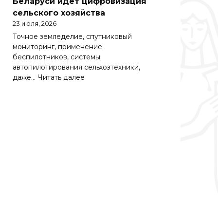
Беларуси идет цифровизация
Беларуси
сельского хозяйства
весьма
23 июля, 2026
важно
Точное земледелие, спутниковый
эффективно
мониторинг, применение
работать
беспилотников, системы
на
автопилотирования сельхозтехники,
зарубежных
:
даже…
Читать далее
рынках
Солидная
цифра
АПК.
Как
в
Беларуси
идет
цифровизация
сельского
хозяйства