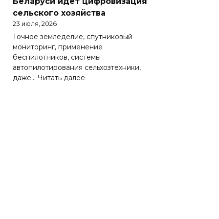
Беларуси идет цифровизация
Беларуси
сельского хозяйства
весьма
23 июля, 2026
важно
Точное земледелие, спутниковый
эффективно
мониторинг, применение
работать
беспилотников, системы
на
автопилотирования сельхозтехники,
зарубежных
:
даже…
Читать далее
рынках
Солидная
цифра
АПК.
Как
в
Беларуси
идет
цифровизация
сельского
хозяйства