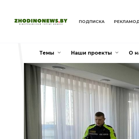
Перейти
к
содержанию
ПОДПИСКА
РЕКЛАМО
Темы
Наши проекты
О н