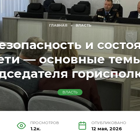
ГЛАВНАЯ
»
ВЛАСТЬ
зопасность и состо
ети — основные темы
дседателя гориспол
ВЛАСТЬ
ПРОСМОТРОВ
ОПУБЛИКОВАНО
1.2к.
12 мая, 2026