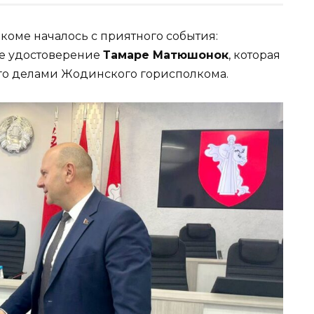
оме началось с приятного события:
е удостоверение
Тамаре Матюшонок
, которая
го делами Жодинского горисполкома.