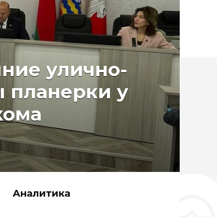
яние улично-
 планерки у
кома
Аналитика