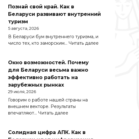
Познай свой край. Как в
Беларуси развивают внутренний
туризм
5 августа, 2026
В Беларуси бум внутреннего туризма, и
:
число тех, кто заморским…
Читать далее
Познай
свой
Окно возможностей. Почему
край.
Как
для Беларуси весьма важно
в
эффективно работать на
Беларуси
зарубежных рынках
развивают
29 июля, 2026
внутренний
Говорим о работе нашей страны на
туризм
внешнем векторе. Результаты
:
впечатляют…
Читать далее
Окно
возможностей.
Солидная цифра АПК. Как в
Почему
для