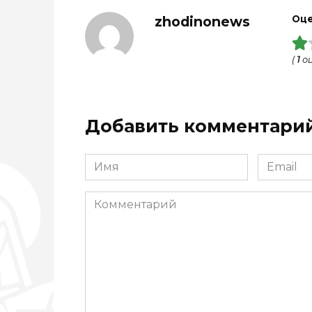
zhodinonews
Оце
(
1
оц
Добавить комментари
Имя
Email
*
*
Комментарий