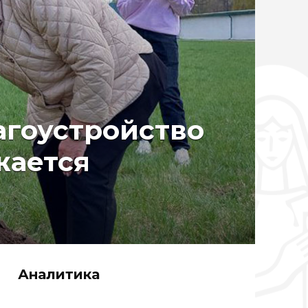
агоустройство
жается
Аналитика