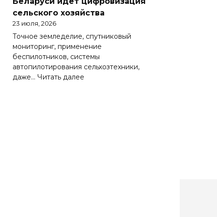
Беларуси идет цифровизация
Беларуси
сельского хозяйства
весьма
23 июля, 2026
важно
Точное земледелие, спутниковый
эффективно
мониторинг, применение
работать
беспилотников, системы
на
автопилотирования сельхозтехники,
зарубежных
:
даже…
Читать далее
рынках
Солидная
цифра
АПК.
Как
в
Беларуси
идет
цифровизация
сельского
хозяйства