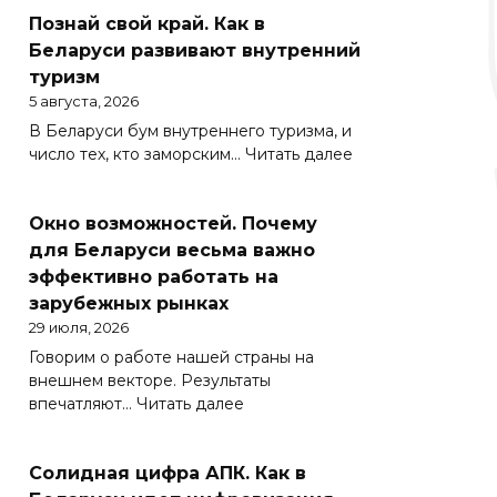
Познай свой край. Как в
Беларуси развивают внутренний
туризм
5 августа, 2026
В Беларуси бум внутреннего туризма, и
:
число тех, кто заморским…
Читать далее
Познай
свой
Окно возможностей. Почему
край.
Как
для Беларуси весьма важно
в
эффективно работать на
Беларуси
зарубежных рынках
развивают
29 июля, 2026
внутренний
Говорим о работе нашей страны на
туризм
внешнем векторе. Результаты
:
впечатляют…
Читать далее
Окно
возможностей.
Солидная цифра АПК. Как в
Почему
для