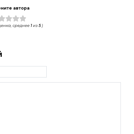
ните автора
енка, среднее
1
из
5
)
й