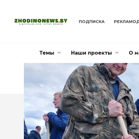
Перейти
к
содержанию
ПОДПИСКА
РЕКЛАМО
Темы
Наши проекты
О н