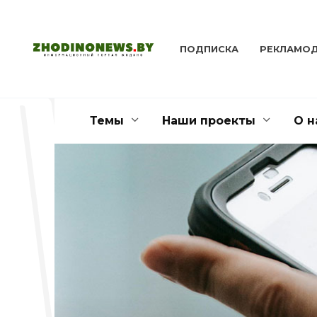
Перейти
к
содержанию
ПОДПИСКА
РЕКЛАМО
Темы
Наши проекты
О н