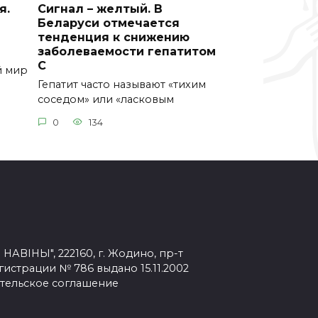
я.
Сигнал – желтый. В
Беларуси отмечается
тенденция к снижению
заболеваемости гепатитом
С
й мир
Гепатит часто называют «тихим
соседом» или «ласковым
0
134
ВІНЫ", 222160, г. Жодино, пр-т
егистрации № 786 выдано 15.11.2002
тельское соглашение