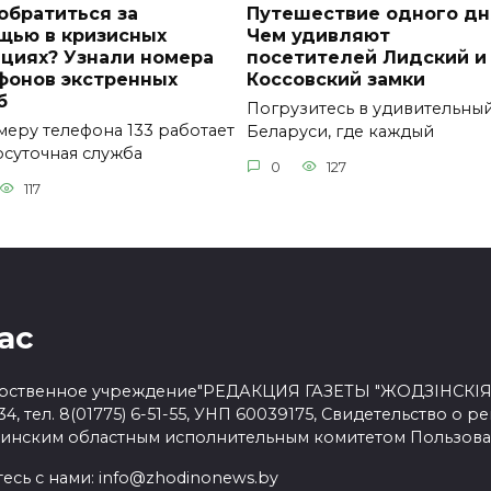
обратиться за
Путешествие одного дн
щью в кризисных
Чем удивляют
ациях? Узнали номера
посетителей Лидский и
фонов экстренных
Коссовский замки
б
Погрузитесь в удивительны
меру телефона 133 работает
Беларуси, где каждый
осуточная служба
0
127
117
ас
рственное учреждение"РЕДАКЦИЯ ГАЗЕТЫ "ЖОДЗІНСКІЯ НА
34, тел. 8(01775) 6-51-55, УНП 60039175, Свидетельство о р
Минским областным исполнительным комитетом
Пользова
есь с нами:
info@zhodinonews.by