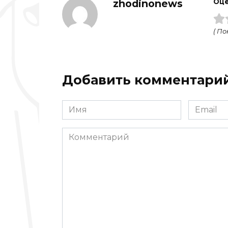
zhodinonews
Оце
( По
Добавить комментари
Имя
Email
*
*
Комментарий