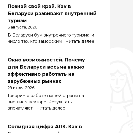
Познай свой край. Как в
Беларуси развивают внутренний
туризм
5 августа, 2026
В Беларуси бум внутреннего туризма, и
:
число тех, кто заморским…
Читать далее
Познай
свой
Окно возможностей. Почему
край.
Как
для Беларуси весьма важно
в
эффективно работать на
Беларуси
зарубежных рынках
развивают
29 июля, 2026
внутренний
Говорим о работе нашей страны на
туризм
внешнем векторе. Результаты
:
впечатляют…
Читать далее
Окно
возможностей.
Солидная цифра АПК. Как в
Почему
для