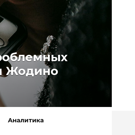
проблемных
ти Жодино
Аналитика