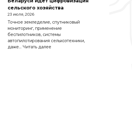
Беларуси идет цифровизация
Беларуси
сельского хозяйства
весьма
23 июля, 2026
важно
Точное земледелие, спутниковый
эффективно
мониторинг, применение
работать
беспилотников, системы
на
автопилотирования сельхозтехники,
зарубежных
:
даже…
Читать далее
рынках
Солидная
цифра
АПК.
Как
в
Беларуси
идет
цифровизация
сельского
хозяйства