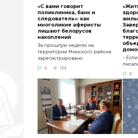
«С вами говорит
«Жить
поликлиника, банк и
здоро
следователь»: как
жиль
многоликие аферисты
Заве
лишают белорусов
благ
накоплений
терр
объе
За прошлую неделю на
домов
территории Минского района
– Если
зарегистрировано
писал
0
133
0