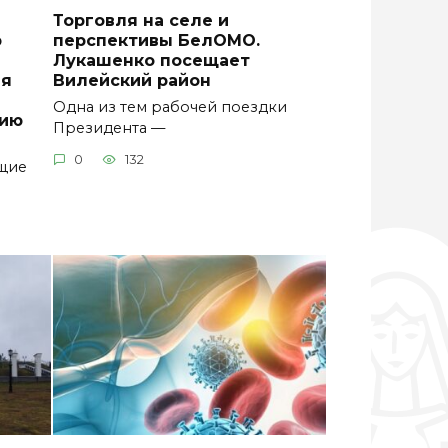
Торговля на селе и
р
перспективы БелОМО.
Лукашенко посещает
ия
Вилейский район
Одна из тем рабочей поездки
цию
Президента —
0
132
ющие