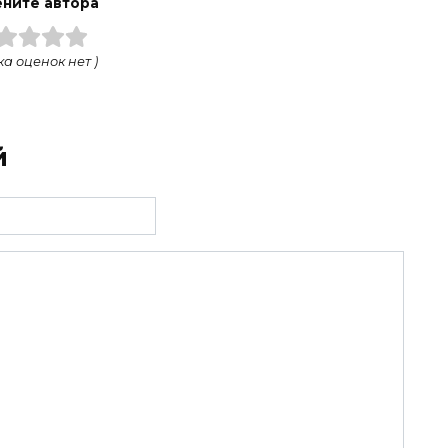
ните автора
ка оценок нет )
й