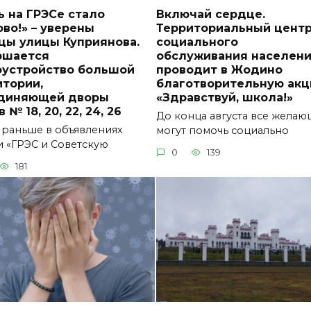
 на ГРЭСе стало
Включай сердце.
во!» – уверены
Территориальный цент
цы улицы Куприянова.
социального
ршается
обслуживания населен
оустройство большой
проводит в Жодино
итории,
благотворительную ак
диняющей дворы
«Здравствуй, школа!»
 № 18, 20, 22, 24, 26
До конца августа все жела
 раньше в объявлениях
могут помочь социально
и «ГРЭС и Советскую
0
139
181