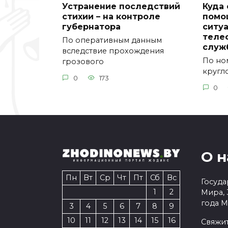
Устранение последствий
Куда 
стихии – на контроле
помо
губернатора
ситу
теле
По оперативным данным
служ
вследствие прохождения
По но
грозового
кругл
0
173
0
О н
Пн
Вт
Ср
Чт
Пт
Сб
Вс
Госуда
1
2
Мира, 
года 
3
4
5
6
7
8
9
10
11
12
13
14
15
16
Свяжит