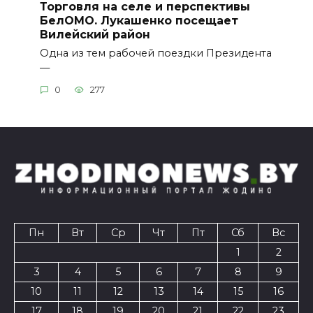
Торговля на селе и перспективы
БелОМО. Лукашенко посещает
Вилейский район
Одна из тем рабочей поездки Президента
—
0
277
Пн
Вт
Ср
Чт
Пт
Сб
Вс
1
2
3
4
5
6
7
8
9
10
11
12
13
14
15
16
17
18
19
20
21
22
23