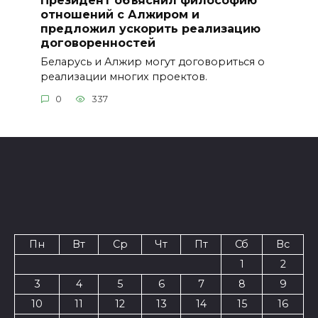
Президент объяснил философию
отношений с Алжиром и
предложил ускорить реализацию
договоренностей
Беларусь и Алжир могут договориться о
реализации многих проектов.
0
337
Пн
Вт
Ср
Чт
Пт
Сб
Вс
1
2
3
4
5
6
7
8
9
10
11
12
13
14
15
16