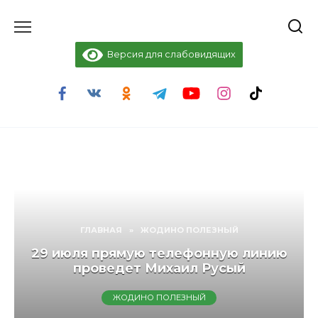
Перейти
к
содержанию
Версия для слабовидящих
ГЛАВНАЯ
»
ЖОДИНО ПОЛЕЗНЫЙ
29 июля прямую телефонную линию
проведет Михаил Русый
ЖОДИНО ПОЛЕЗНЫЙ