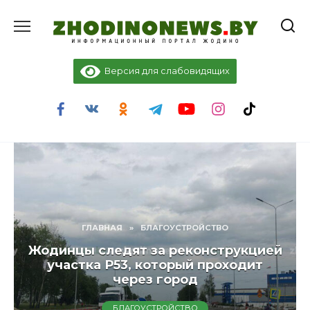
Перейти
к
содержанию
Версия для слабовидящих
ГЛАВНАЯ
»
БЛАГОУСТРОЙСТВО
Жодинцы следят за реконструкцией
участка Р53, который проходит
через город
БЛАГОУСТРОЙСТВО