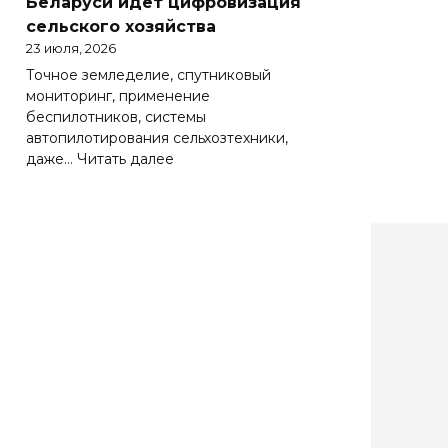
Беларуси идет цифровизация
Беларуси
сельского хозяйства
весьма
23 июля, 2026
важно
Точное земледелие, спутниковый
эффективно
мониторинг, применение
работать
беспилотников, системы
на
автопилотирования сельхозтехники,
зарубежных
:
даже…
Читать далее
рынках
Солидная
цифра
АПК.
Как
в
Беларуси
идет
цифровизация
сельского
хозяйства