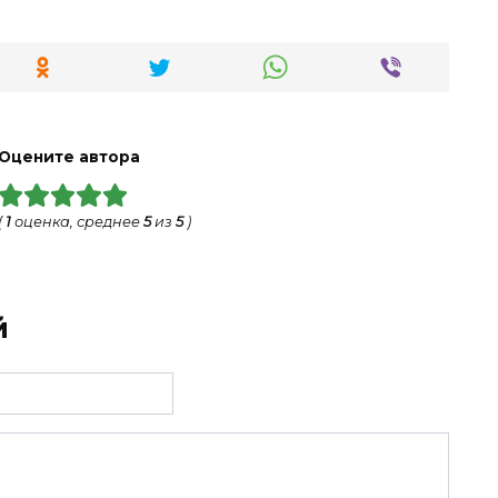
Оцените автора
(
1
оценка, среднее
5
из
5
)
й