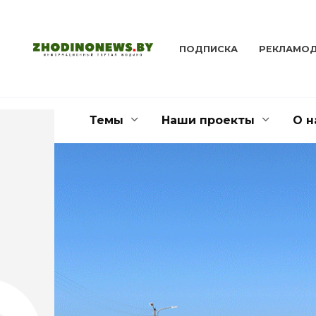
Перейти
к
содержанию
ПОДПИСКА
РЕКЛАМО
Темы
Наши проекты
О н