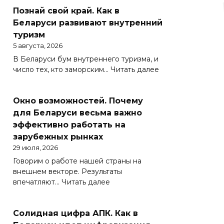
Познай свой край. Как в
Беларуси развивают внутренний
туризм
5 августа, 2026
В Беларуси бум внутреннего туризма, и
:
число тех, кто заморским…
Читать далее
Познай
свой
Окно возможностей. Почему
край.
Как
для Беларуси весьма важно
в
эффективно работать на
Беларуси
зарубежных рынках
развивают
29 июля, 2026
внутренний
Говорим о работе нашей страны на
туризм
внешнем векторе. Результаты
:
впечатляют…
Читать далее
Окно
возможностей.
Солидная цифра АПК. Как в
Почему
для