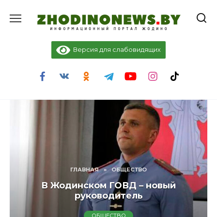
Перейти
к
содержанию
Версия для слабовидящих
ГЛАВНАЯ
»
ОБЩЕСТВО
В Жодинском ГОВД – новый
руководитель
ОБЩЕСТВО