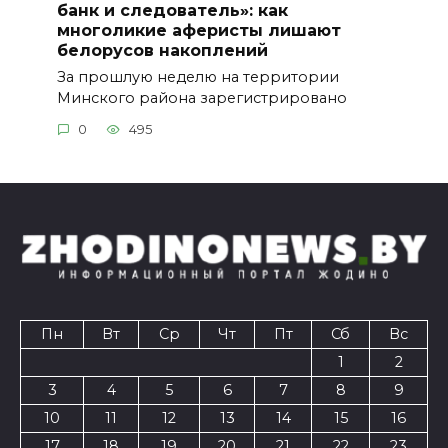
банк и следователь»: как
многоликие аферисты лишают
белорусов накоплений
За прошлую неделю на территории
Минского района зарегистрировано
0
495
Пн
Вт
Ср
Чт
Пт
Сб
Вс
1
2
3
4
5
6
7
8
9
10
11
12
13
14
15
16
17
18
19
20
21
22
23