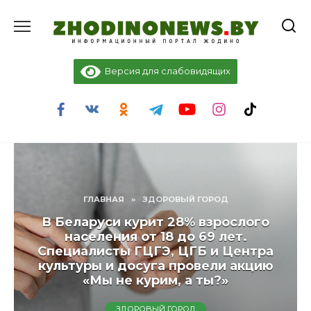
Перейти
к
содержанию
Версия для слабовидящих
ГЛАВНАЯ
»
ЗДОРОВЫЙ ГОРОД
В Беларуси курит 28% взрослого
населения от 18 до 69 лет.
Специалисты ГЦГЭ, ЦГБ и Центра
культуры и досуга провели акцию
«Мы не курим, а ты?»
ЗДОРОВЫЙ ГОРОД