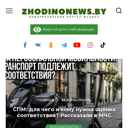
Перейти
к
содержанию
Версия для слабовидящих
ГЛАВНАЯ
»
БЕЗОПАСНОСТЬ
СПМ: для чего и кому нужна оценка
соответствия? Рассказали в МЧС
БЕЗОПАСНОСТЬ