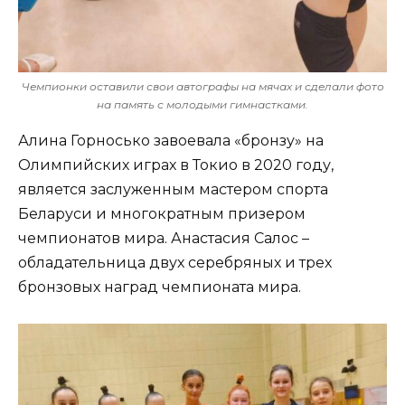
Чемпионки оставили свои автографы на мячах и сделали фото
на память с молодыми гимнастками.
Алина Горносько завоевала «бронзу» на
Олимпийских играх в Токио в 2020 году,
является заслуженным мастером спорта
Беларуси и многократным призером
чемпионатов мира. Анастасия Салос –
обладательница двух серебряных и трех
бронзовых наград чемпионата мира.