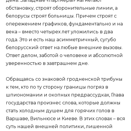
день. Западные «партнеры» нагнетают
обстановку, строят оборонительные линии, а
белорусы строят больницы. Причем строят с
опережением графиков, фундаментально и на
века – вместо четырех лет уложились в два
года. Это и есть наш асимметричный, сугубо
белорусский ответ на любые внешние вызовы.
Ответ делом, заботой о человеке и абсолютной
уверенностью в завтрашнем дне.
Обращаясь со знаковой гродненской трибуны
к тем, кто по ту сторону границы погряз в
шпиономании и окопных предрассудках, Глава
государства произнес слова, которые должны
стать холодным душем для горячих голов в
Варшаве, Вильнюсе и Киеве. В этих словах – вся
суть нашей внешней политики, лишенной