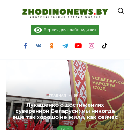
Перейти
к
содержанию
Версия для слабовидящих
ГЛАВНАЯ
»
ВНС
Лукашенко о достижениях
суверенной Беларуси: мы никогда
еще так хорошо не жили, как сейчас
ВНС