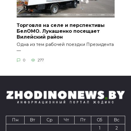
Торговля на селе и перспективы
БелОМО. Лукашенко посещает
Вилейский район
Одна из тем рабочей поездки Президента
—
0
277
Пн
Вт
Ср
Чт
Пт
Сб
Вс
1
2