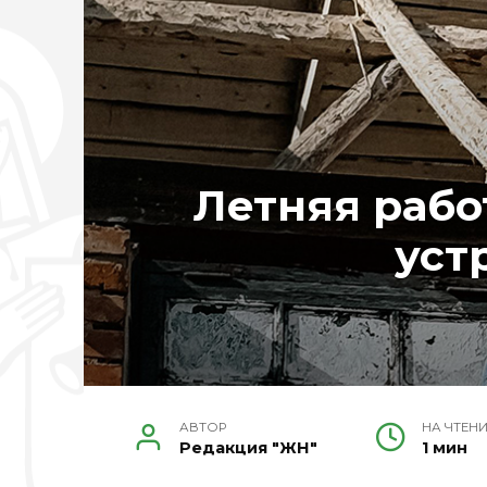
Летняя работ
уст
АВТОР
НА ЧТЕН
Редакция "ЖН"
1 мин