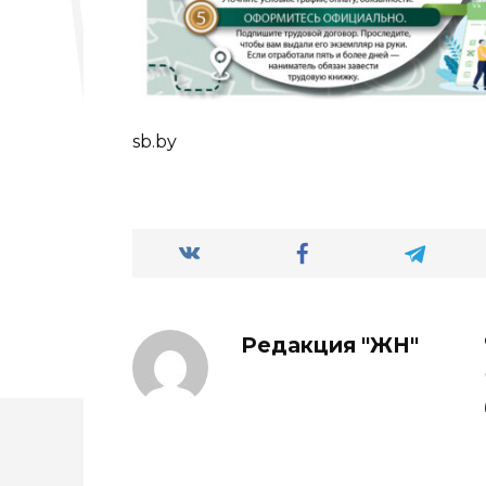
sb.by
Редакция "ЖН"