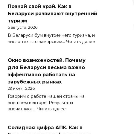
Познай свой край. Как в
Беларуси развивают внутренний
туризм
5 августа, 2026
В Беларуси бум внутреннего туризма, и
:
число тех, кто заморским…
Читать далее
Познай
свой
Окно возможностей. Почему
край.
Как
для Беларуси весьма важно
в
эффективно работать на
Беларуси
зарубежных рынках
развивают
29 июля, 2026
внутренний
Говорим о работе нашей страны на
туризм
внешнем векторе. Результаты
:
впечатляют…
Читать далее
Окно
возможностей.
Солидная цифра АПК. Как в
Почему
для