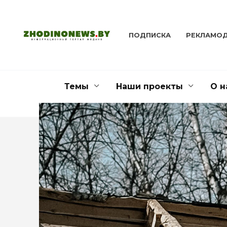
Перейти
к
содержанию
ПОДПИСКА
РЕКЛАМО
Темы
Наши проекты
О н