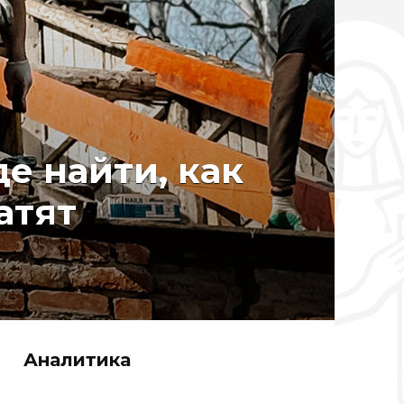
де найти, как
атят
Аналитика