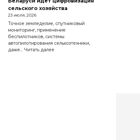
Беларуси идет цифровизация
Беларуси
сельского хозяйства
весьма
23 июля, 2026
важно
Точное земледелие, спутниковый
эффективно
мониторинг, применение
работать
беспилотников, системы
на
автопилотирования сельхозтехники,
зарубежных
:
даже…
Читать далее
рынках
Солидная
цифра
АПК.
Как
в
Беларуси
идет
цифровизация
сельского
хозяйства