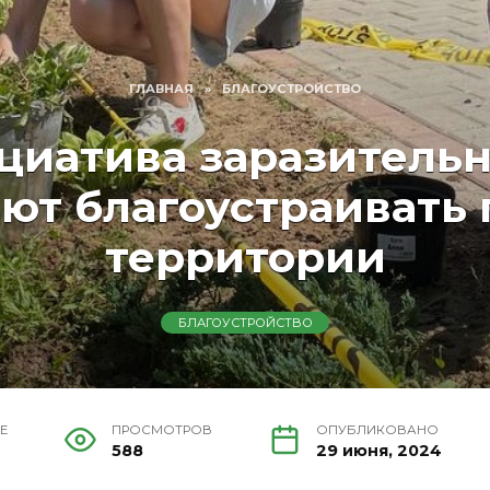
ГЛАВНАЯ
»
БЛАГОУСТРОЙСТВО
циатива заразительн
ют благоустраивать 
территории
БЛАГОУСТРОЙСТВО
Е
ПРОСМОТРОВ
ОПУБЛИКОВАНО
588
29 июня, 2024