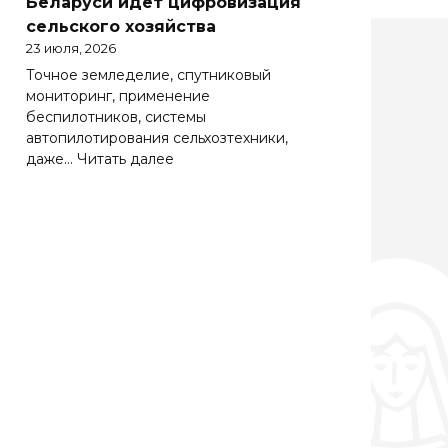
Беларуси идет цифровизация
Беларуси
сельского хозяйства
весьма
23 июля, 2026
важно
Точное земледелие, спутниковый
эффективно
мониторинг, применение
работать
беспилотников, системы
на
автопилотирования сельхозтехники,
зарубежных
:
даже…
Читать далее
рынках
Солидная
цифра
АПК.
Как
в
Беларуси
идет
цифровизация
сельского
хозяйства