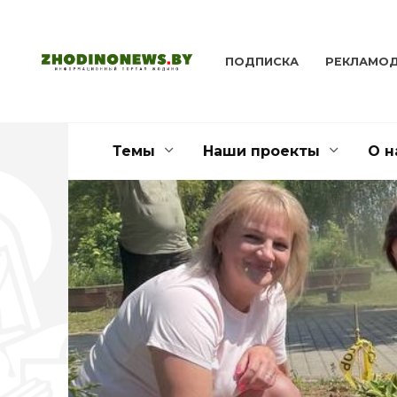
Перейти
к
содержанию
ПОДПИСКА
РЕКЛАМО
Темы
Наши проекты
О н