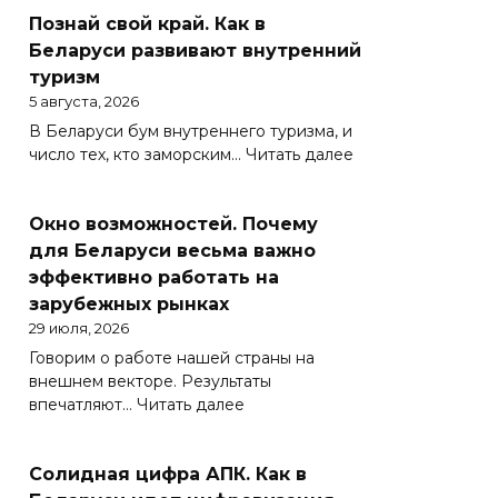
Познай свой край. Как в
Беларуси развивают внутренний
туризм
5 августа, 2026
В Беларуси бум внутреннего туризма, и
:
число тех, кто заморским…
Читать далее
Познай
свой
Окно возможностей. Почему
край.
Как
для Беларуси весьма важно
в
эффективно работать на
Беларуси
зарубежных рынках
развивают
29 июля, 2026
внутренний
Говорим о работе нашей страны на
туризм
внешнем векторе. Результаты
:
впечатляют…
Читать далее
Окно
возможностей.
Солидная цифра АПК. Как в
Почему
для