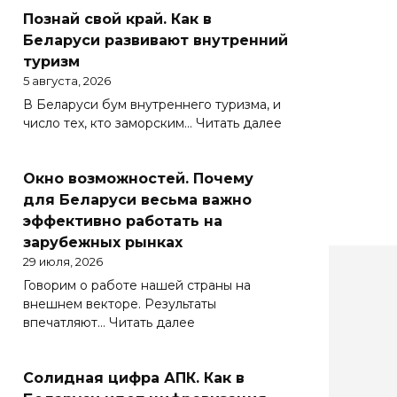
Познай свой край. Как в
Беларуси развивают внутренний
туризм
5 августа, 2026
В Беларуси бум внутреннего туризма, и
:
число тех, кто заморским…
Читать далее
Познай
свой
Окно возможностей. Почему
край.
Как
для Беларуси весьма важно
в
эффективно работать на
Беларуси
зарубежных рынках
развивают
29 июля, 2026
внутренний
Говорим о работе нашей страны на
туризм
внешнем векторе. Результаты
:
впечатляют…
Читать далее
Окно
возможностей.
Солидная цифра АПК. Как в
Почему
для