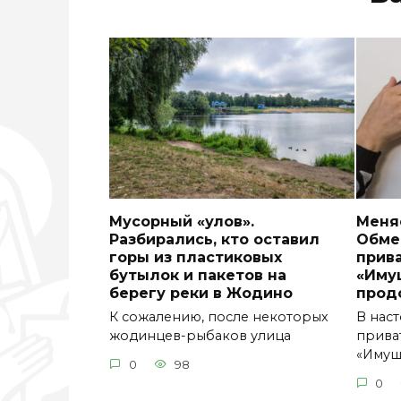
Мусорный «улов».
Меняе
Разбирались, кто оставил
Обме
горы из пластиковых
прив
бутылок и пакетов на
«Иму
берегу реки в Жодино
прод
К сожалению, после некоторых
В нас
жодинцев-рыбаков улица
прива
«Имущ
0
98
0