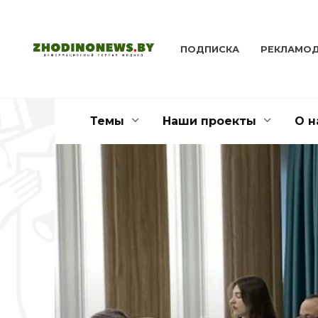
Перейти
к
содержанию
ПОДПИСКА
РЕКЛАМО
Темы
Наши проекты
О н