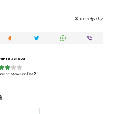
Фото mlyn.by
ните автора
ценки, среднее
3
из
5
)
й