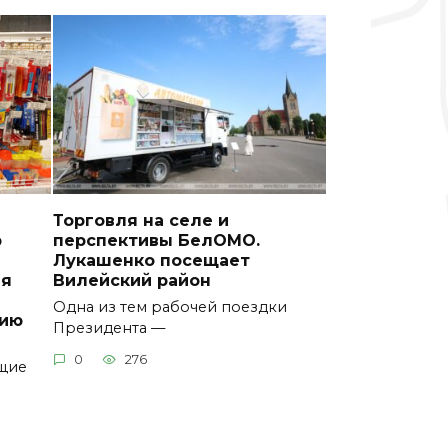
Торговля на селе и
р
перспективы БелОМО.
Лукашенко посещает
ия
Вилейский район
Одна из тем рабочей поездки
цию
Президента —
0
276
ющие