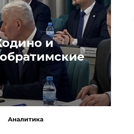
Жодино и
побратимские
Аналитика