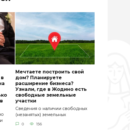
Мечтаете построить свой
 в
дом? Планируете
на
расширение бизнеса?
Узнали, где в Жодино есть
ько
свободные земельные
в
участки
Сведения о наличии свободных
во
(незанятых) земельных
ли
0
156