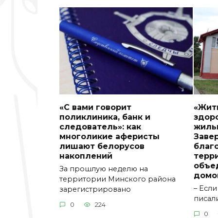
«С вами говорит
«Жить
поликлиника, банк и
здоро
следователь»: как
жиль
многоликие аферисты
Заве
лишают белорусов
благ
накоплений
терр
объе
За прошлую неделю на
домов
территории Минского района
– Если
зарегистрировано
писал
0
224
0