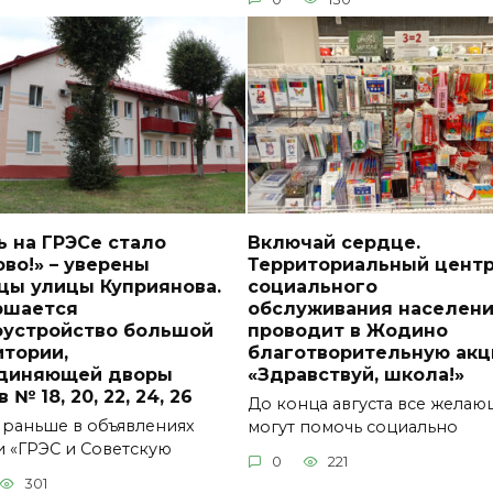
 на ГРЭСе стало
Включай сердце.
во!» – уверены
Территориальный цент
цы улицы Куприянова.
социального
ршается
обслуживания населен
оустройство большой
проводит в Жодино
итории,
благотворительную ак
диняющей дворы
«Здравствуй, школа!»
 № 18, 20, 22, 24, 26
До конца августа все жела
 раньше в объявлениях
могут помочь социально
и «ГРЭС и Советскую
0
221
301