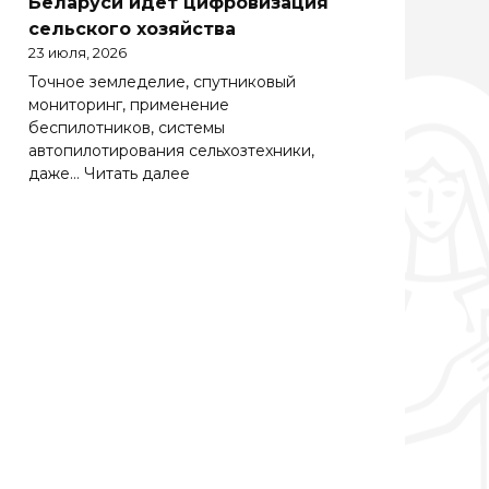
Беларуси идет цифровизация
Беларуси
сельского хозяйства
весьма
23 июля, 2026
важно
Точное земледелие, спутниковый
эффективно
мониторинг, применение
работать
беспилотников, системы
на
автопилотирования сельхозтехники,
зарубежных
:
даже…
Читать далее
рынках
Солидная
цифра
АПК.
Как
в
Беларуси
идет
цифровизация
сельского
хозяйства