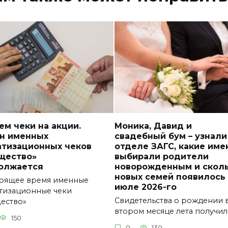
м чеки на акции.
Моника, Давид и
н именных
свадебный бум – узнали
атизационных чеков
отделе ЗАГС, какие име
щество»
выбирали родители
олжается
новорожденным и скол
новых семей появилось 
тоящее время именные
июле 2026-го
тизационные чеки
Свидетельства о рождении 
ество»
втором месяце лета получи
150
0
130