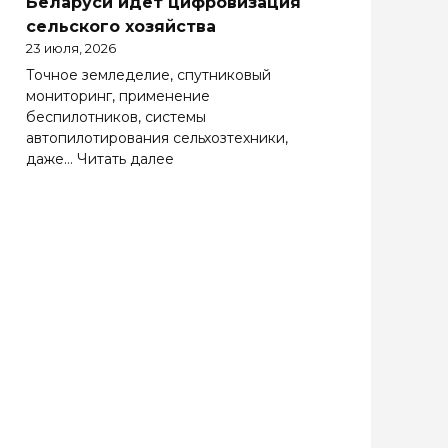
Беларуси идет цифровизация
Беларуси
сельского хозяйства
весьма
23 июля, 2026
важно
Точное земледелие, спутниковый
эффективно
мониторинг, применение
работать
беспилотников, системы
на
автопилотирования сельхозтехники,
зарубежных
:
даже…
Читать далее
рынках
Солидная
цифра
АПК.
Как
в
Беларуси
идет
цифровизация
сельского
хозяйства