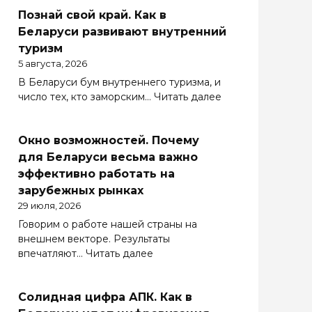
Познай свой край. Как в
Беларуси развивают внутренний
туризм
5 августа, 2026
В Беларуси бум внутреннего туризма, и
:
число тех, кто заморским…
Читать далее
Познай
свой
Окно возможностей. Почему
край.
Как
для Беларуси весьма важно
в
эффективно работать на
Беларуси
зарубежных рынках
развивают
29 июля, 2026
внутренний
Говорим о работе нашей страны на
туризм
внешнем векторе. Результаты
:
впечатляют…
Читать далее
Окно
возможностей.
Солидная цифра АПК. Как в
Почему
для