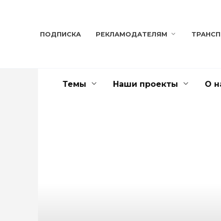
Перейти
к
содержанию
ПОДПИСКА
РЕКЛАМОДАТЕЛЯМ
ТРАНС
Темы
Наши проекты
О н