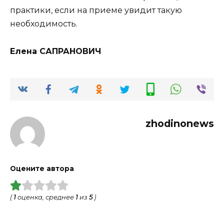
практики, если на приеме увидит такую
необходимость.
Елена САПРАНОВИЧ
zhodinonews
Оцените автора
(
1
оценка, среднее
1
из
5
)