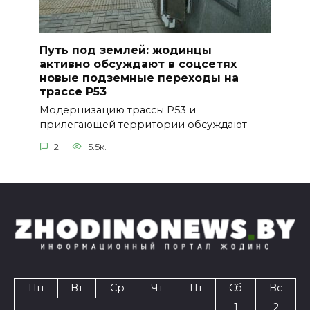
Путь под землей: жодинцы
активно обсуждают в соцсетях
новые подземные переходы на
трассе Р53
Модернизацию трассы Р53 и
прилегающей территории обсуждают
2
5.5к.
Пн
Вт
Ср
Чт
Пт
Сб
Вс
1
2